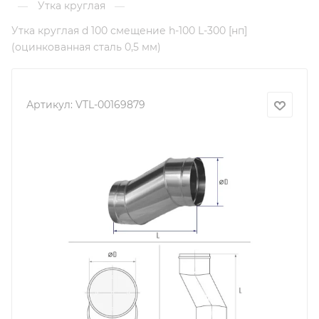
Утка круглая
—
—
Утка круглая d 100 смещение h-100 L-300 [нп]
(оцинкованная сталь 0,5 мм)
Артикул:
VTL-00169879