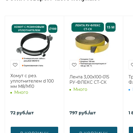
Хомут с рез.
Лента 3,00х100-015
Тр
уплотнителем d 100
РУ-ФЛЕКС СТ-СК
Ф
мм М8/М10
Много
Много
72
руб.
/шт
797
руб.
/шт
1 