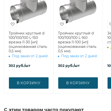
Тройник круглый d
Тройник круглый d
З
100/100/100 L-150
100/100/100 L-160
100 (оцин
врезка l1-30 [нп]
врезка l1-100 [нп]
ст
(оцинкованная сталь
(оцинкованная сталь
0,5 мм)
0,5 мм)
Под заказ от 2 дней
Под заказ от 2 дней
302
руб.
/шт
302
руб.
/шт
1
В КОРЗИНУ
В КОРЗИНУ
С этим товаром часто покупают