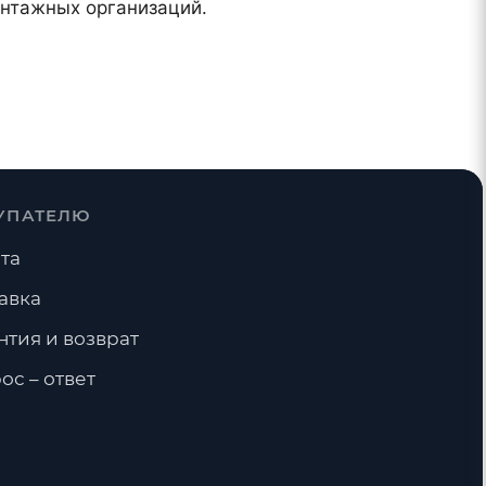
онтажных организаций.
УПАТЕЛЮ
та
авка
нтия и возврат
ос – ответ