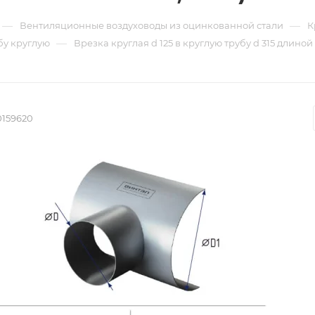
—
—
Вентиляционные воздуховоды из оцинкованной стали
К
—
бу круглую
Врезка круглая d 125 в круглую трубу d 315 длиной
0159620