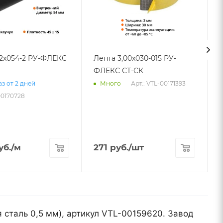
32х054-2 РУ-ФЛЕКС
Лента 3,00х030-015 РУ-
ФЛЕКС СТ-СК
Арт.: VTL-00171393
з от 2 дней
Много
00170728
уб.
/м
271
руб.
/шт
я сталь 0,5 мм), артикул VTL-00159620. Завод