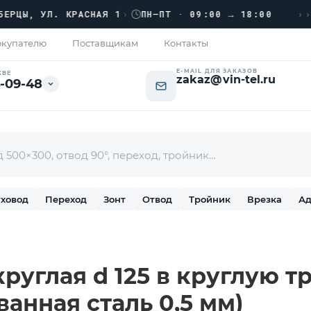
›››
Ы, УЛ. КРАСНАЯ 1
›
ПН–ПТ · 09:00 → 18:00
купателю
Поставщикам
Контакты
E-MAIL ДЛЯ ЗАКАЗОВ
КВЕ
zakaz@vin-tel.ru
-09-48
ховод
Переход
Зонт
Отвод
Тройник
Врезка
Ад
руглая d 125 в круглую т
ванная сталь 0,5 мм)