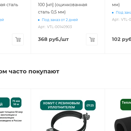
ная сталь
100 [нп] (оцинкованная
мм)
сталь 0,5 мм)
Под зака
Арт.: VTL
ней
Под заказ от 2 дней
Арт.: VTL-00140903
368
руб.
/шт
102
руб
ом часто покупают