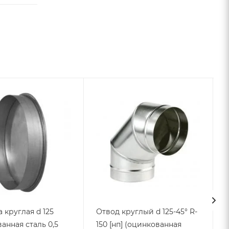
 круглая d 125
Отвод круглый d 125-45° R-
анная сталь 0,5
150 [нп] (оцинкованная
1