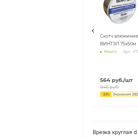
Скотч алюмини
ВИНТЭЛ 75х50м
Арт.: V
Много
564
руб.
/шт
846
руб.
-
33
%
Экономия
282
Врезка круглая d