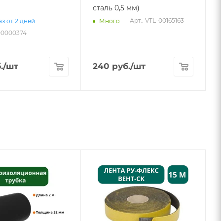
сталь 0,5 мм)
Арт.: VTL-00165163
з от 2 дней
Много
-00000374
А
.
/шт
240
руб.
/шт