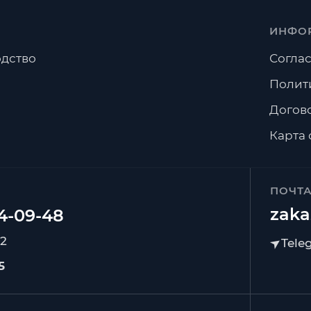
ИНФО
дство
Соглас
Полит
Догов
Карта 
ПОЧТ
zaka
92
5