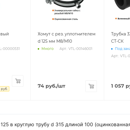
евый
Хомут с рез. уплотнителем
Трубка 
d 125 мм М8/М10
СТ-СК
TL-00000531
Арт.: VTL-00146001
Много
Под зака
Арт.: VTL-
74
руб.
/шт
1 057
р
руб.
 125 в круглую трубу d 315 длиной 100 (оцинкованна