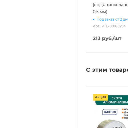
[нп] (оцинкован
0,5 мм)
Под заказ от 2 д
Арт.: VTL-00185294
213
руб.
/шт
С этим товар
Акция