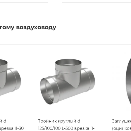
тому воздуховоду
й d
Тройник круглый d
Заглушка
врезка l1-30
125/100/100 L-300 врезка l1-
(оцинков