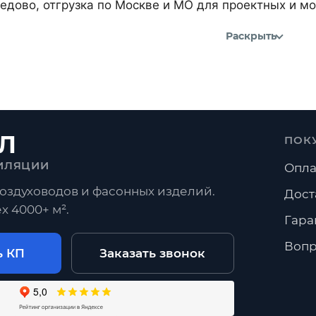
дово, отгрузка по Москве и МО для проектных и м
Раскрыть
Л
ПОК
ИЛЯЦИИ
Опла
оздуховодов и фасонных изделий.
Дост
х 4000+ м².
Гара
Вопр
ь КП
Заказать звонок