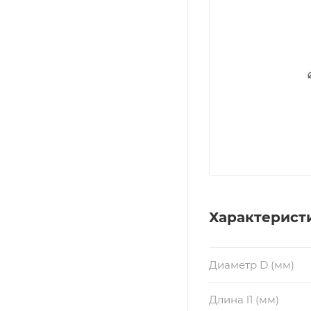
Характерист
Диаметр D (мм)
Длина l1 (мм)