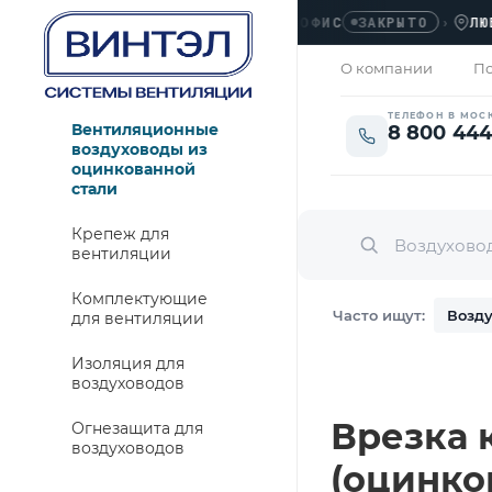
ОФИС
›
ЛЮБЕРЦ
ЗАКРЫТО
О компании
По
ТЕЛЕФОН В МОС
Вентиляционные
8 800 444
воздуховоды из
оцинкованной
стали
Крепеж для
вентиляции
Комплектующие
Часто ищут:
Возду
для вентиляции
Изоляция для
воздуховодов
Врезка к
Огнезащита для
воздуховодов
(оцинко