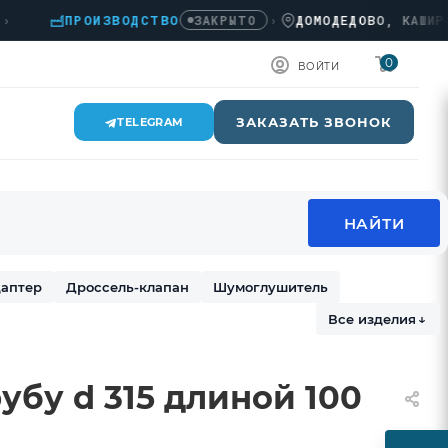
ПРОИЗВОДСТВО
›
ДОМОДЕДОВО, КАШИРСКОЕ 
ЗАКРЫТО
0
ВОЙТИ
ЗАКАЗАТЬ ЗВОНОК
TELEGRAM
аптер
Дроссель-клапан
Шумоглушитель
Все изделия
↓
рубу d 315 длиной 100