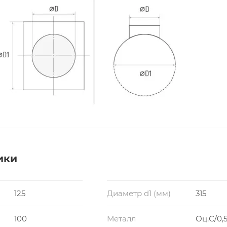
ики
125
Диаметр d1 (мм)
315
100
Металл
Оц.С/0,5