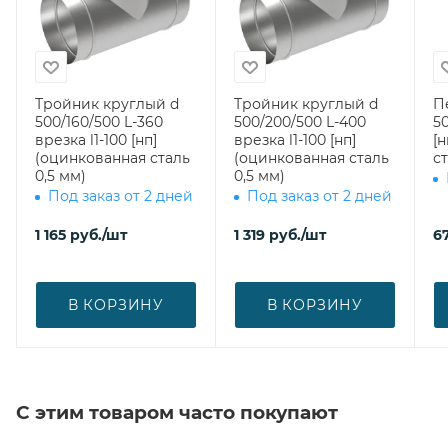
Тройник круглый d
Тройник круглый d
П
500/160/500 L-360
500/200/500 L-400
50
врезка l1-100 [нп]
врезка l1-100 [нп]
[
(оцинкованная сталь
(оцинкованная сталь
ст
0,5 мм)
0,5 мм)
Под заказ от 2 дней
Под заказ от 2 дней
1 165
руб.
/шт
1 319
руб.
/шт
6
В КОРЗИНУ
В КОРЗИНУ
С этим товаром часто покупают