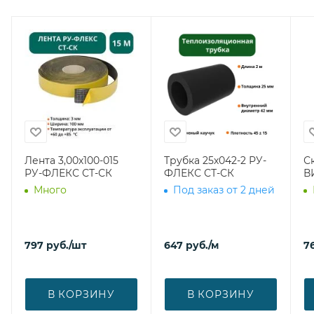
Лента 3,00х100-015
Трубка 25х042-2 РУ-
С
РУ-ФЛЕКС СТ-СК
ФЛЕКС СТ-СК
В
Много
Под заказ от 2 дней
797
руб.
/шт
647
руб.
/м
7
В КОРЗИНУ
В КОРЗИНУ