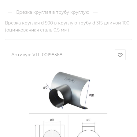
Врезка круглая в трубу круглую
—
—
Врезка круглая d 500 в круглую трубу d 315 длиной 100
(оцинкованная сталь 0,5 мм)
Артикул:
VTL-00198368