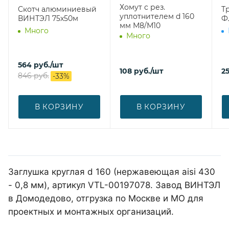
Хомут с рез.
Скотч алюминиевый
Т
уплотнителем d 160
ВИНТЭЛ 75х50м
Ф
мм М8/М10
Много
Много
564
руб.
/шт
108
руб.
/шт
2
846
руб.
-
33
%
В КОРЗИНУ
В КОРЗИНУ
Заглушка круглая d 160 (нержавеющая aisi 430
- 0,8 мм), артикул VTL-00197078. Завод ВИНТЭЛ
в Домодедово, отгрузка по Москве и МО для
проектных и монтажных организаций.