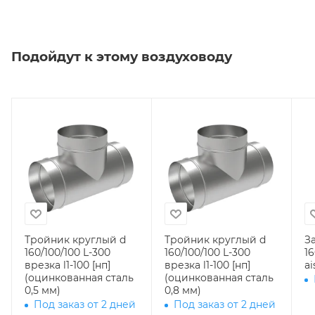
Подойдут к этому воздуховоду
Тройник круглый d
Тройник круглый d
З
160/100/100 L-300
160/100/100 L-300
160 (нер
врезка l1-100 [нп]
врезка l1-100 [нп]
ai
(оцинкованная сталь
(оцинкованная сталь
0,5 мм)
0,8 мм)
Под заказ от 2 дней
Под заказ от 2 дней