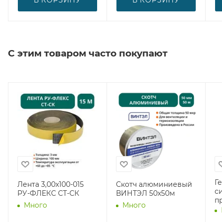
С этим товаром часто покупают
Г
Лента 3,00х100-015
Скотч алюминиевый
с
РУ-ФЛЕКС СТ-СК
ВИНТЭЛ 50х50м
п
Много
Много