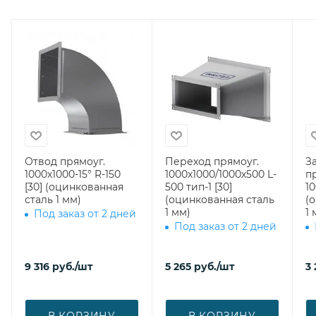
Отвод прямоуг.
Переход прямоуг.
З
1000х1000-15° R-150
1000х1000/1000х500 L-
п
[30] (оцинкованная
500 тип-1 [30]
10
сталь 1 мм)
(оцинкованная сталь
(
1 мм)
1 
Под заказ от 2 дней
Под заказ от 2 дней
9 316
руб.
/шт
5 265
руб.
/шт
3
В КОРЗИНУ
В КОРЗИНУ