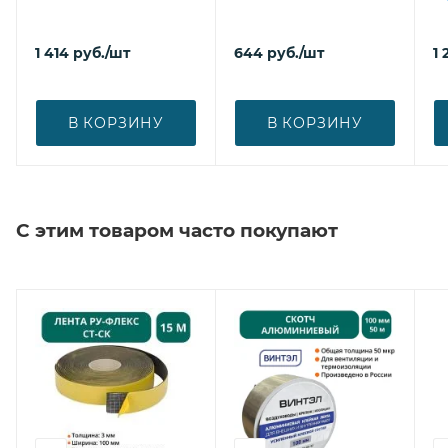
1 414
руб.
/шт
644
руб.
/шт
1 
В КОРЗИНУ
В КОРЗИНУ
С этим товаром часто покупают