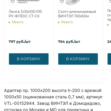
Г
Лента 3,00х100-015
Скотч алюминиевый
с
РУ-ФЛЕКС СТ-СК
ВИНТЭЛ 100х50м
п
Много
Много
797
руб.
/шт
764
руб.
/шт
2
В КОРЗИНУ
В КОРЗИНУ
Адаптер пр. 1000х200 высота h-200 с врезкой
1000х50 (оцинкованная сталь 0,7 мм), артикул
VTL-00152944. Завод ВИНТЭЛ в Домодедово,
отгрузка по Москве и МО для проектных и