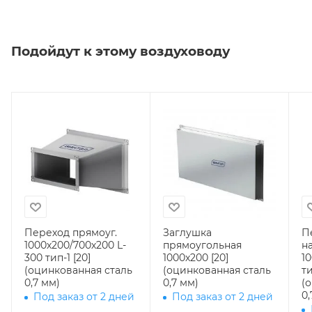
Подойдут к этому воздуховоду
Переход прямоуг.
Заглушка
П
1000х200/700х200 L-
прямоугольная
н
300 тип-1 [20]
1000х200 [20]
10
(оцинкованная сталь
(оцинкованная сталь
ти
0,7 мм)
0,7 мм)
(
0,
Под заказ от 2 дней
Под заказ от 2 дней