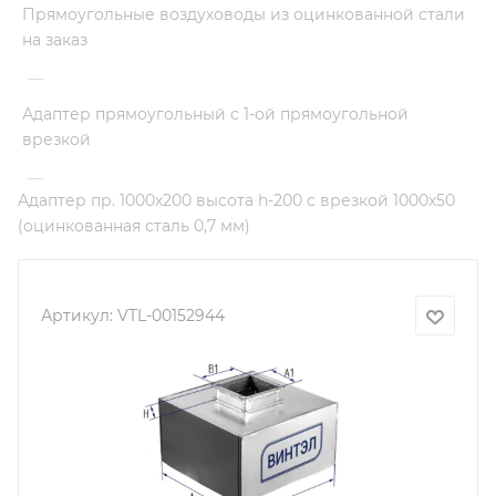
Прямоугольные воздуховоды из оцинкованной стали
на заказ
—
Адаптер прямоугольный с 1-ой прямоугольной
врезкой
—
Адаптер пр. 1000х200 высота h-200 с врезкой 1000х50
(оцинкованная сталь 0,7 мм)
Артикул:
VTL-00152944