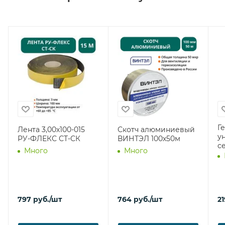
Г
Лента 3,00х100-015
Скотч алюминиевый
у
РУ-ФЛЕКС СТ-СК
ВИНТЭЛ 100х50м
с
Много
Много
797
руб.
/шт
764
руб.
/шт
21