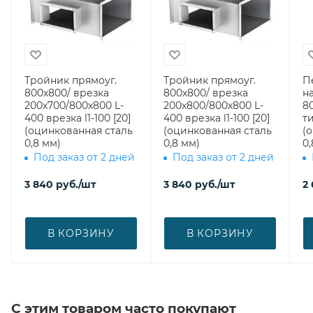
Тройник прямоуг.
Тройник прямоуг.
П
800х800/ врезка
800х800/ врезка
н
200х700/800х800 L-
200х800/800х800 L-
8
400 врезка l1-100 [20]
400 врезка l1-100 [20]
ти
(оцинкованная сталь
(оцинкованная сталь
(
0,8 мм)
0,8 мм)
0,
Под заказ от 2 дней
Под заказ от 2 дней
3 840
руб.
/шт
3 840
руб.
/шт
2
В КОРЗИНУ
В КОРЗИНУ
С этим товаром часто покупают