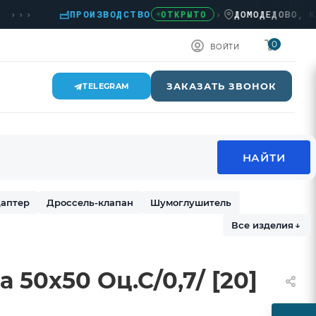
›
ПРОИЗВОДСТВО
›
ДОМОДЕДОВО, КАШИР
ОТКРЫТО
0
ВОЙТИ
ЗАКАЗАТЬ ЗВОНОК
TELEGRAM
аптер
Дроссель-клапан
Шумоглушитель
Все изделия
↓
 50х50 Оц.С/0,7/ [20]