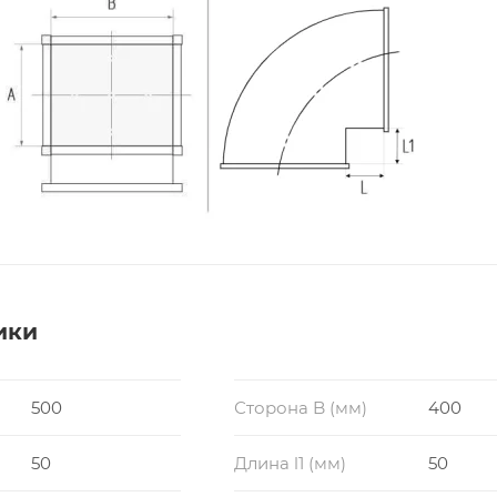
ики
500
Сторона B (мм)
400
50
Длина l1 (мм)
50