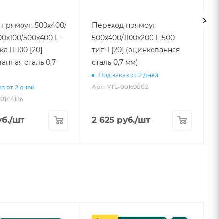
прямоуг. 500х400/
Переход прямоуг.
00х100/500х400 L-
500х400/1100х200 L-500
тип-1 [20] (оцинкованная
3
анная сталь 0,7
сталь 0,7 мм)
Под заказ от 2 дней
Арт.: VTL-00169802
з от 2 дней
00144136
А
б.
/шт
2 625
руб.
/шт