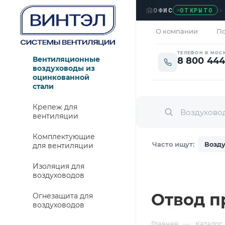
ОФИС
›
ЛЮБ
ОТКРЫТО
О компании
По
ТЕЛЕФОН В МОС
Вентиляционные
8 800 444
воздуховоды из
оцинкованной
стали
Крепеж для
вентиляции
Комплектующие
Часто ищут:
Возду
для вентиляции
Изоляция для
воздуховодов
Отвод пр
Огнезащита для
воздуховодов
—
Главная
Каталог