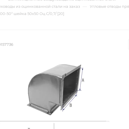
—
ховоды из оцинкованной стали на заказ
Угловые отводы пр
0-50° шейка 50х50 Оц.С/0,7/ [20]
0157736