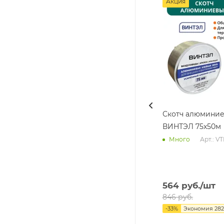
Акция
Скотч алюмини
ВИНТЭЛ 75х50м
Арт.: V
Много
564
руб.
/шт
846
руб.
-
33
%
Экономия
282