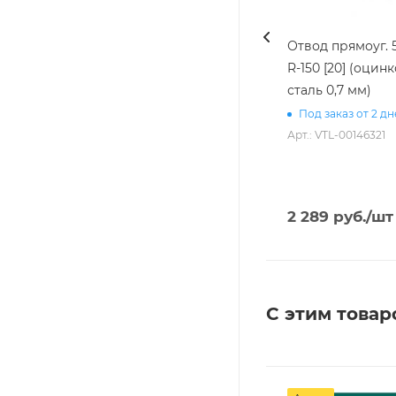
Отвод прямоуг. 
R-150 [20] (оцин
сталь 0,7 мм)
Под заказ от 2 д
Арт.: VTL-00146321
2 289
руб.
/шт
С этим товар