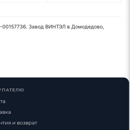
TL-00157736. Завод ВИНТЭЛ в Домодедово,
УПАТЕЛЮ
та
авка
нтия и возврат