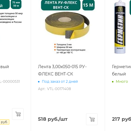
евый
Лента 3,00х050-015 РУ-
Гермети
ФЛЕКС ВЕНТ-СК
белый
TL-00000531
Под заказ от 2 дней
Много
Арт.: VTL-00171408
518
руб.
/шт
217
руб
руб.