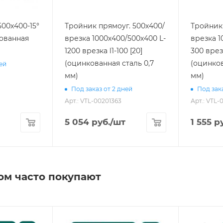
500х400-15°
Тройник прямоуг. 500х400/
Тройник 
кованная
врезка 1000х400/500х400 L-
врезка 1
1200 врезка l1-100 [20]
300 врезка l1-100 [20]
(оцинкованная сталь 0,7
(оцинков
ней
мм)
мм)
Под заказ от 2 дней
Под зака
Арт.: VTL-00201363
Арт.: VTL-
5 054
руб.
/шт
1 555
ру
ом часто покупают