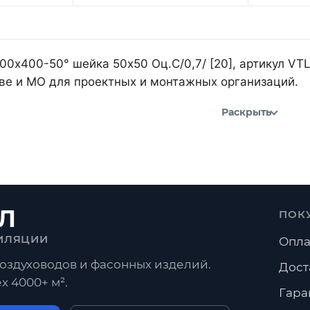
500х400-50° шейка 50х50 Оц.С/0,7/ [20], артикул V
кве и МО для проектных и монтажных организаций.
Раскрыть
Л
ПОК
ИЛЯЦИИ
Опла
оздуховодов и фасонных изделий.
Дост
х 4000+ м².
Гара