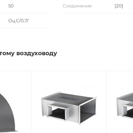
50
Соединение
[20]
Оц.С/0,7/
тому воздуховоду