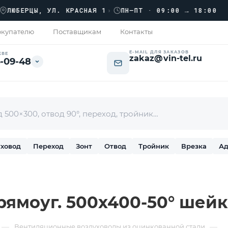
››
ЕРЦЫ, УЛ. КРАСНАЯ 1
›
ПН–ПТ · 09:00 → 18:00
купателю
Поставщикам
Контакты
E-MAIL ДЛЯ ЗАКАЗОВ
КВЕ
zakaz@vin-tel.ru
-09-48
ховод
Переход
Зонт
Отвод
Тройник
Врезка
Ад
ямоуг. 500х400-50° шейка
—
—
Вентиляционные воздуховоды из оцинкованной стали