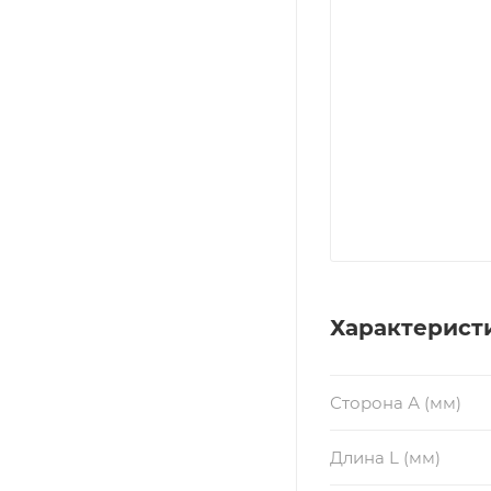
Характерист
Сторона А (мм)
Длина L (мм)