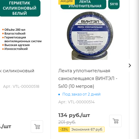
Акция
к силиконовый
Лента уплотнительная
самоклеящаяся ВИНТЭЛ -
5х10 (10 метров)
Арт.: VTL-00000518
Под заказ от 2 дней
Арт.: VTL-00000514
134
руб.
/шт
201
руб.
.
/шт
-
33
%
Экономия
67
руб.