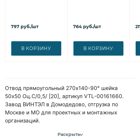
797
руб.
/шт
764
руб.
/шт
21
В КОРЗИНУ
В КОРЗИНУ
Отвод прямоугольный 270х140-90° шейка
50х50 Оц.С/0,5/ [20], артикул VTL-00161660.
Завод ВИНТЭЛ в Домодедово, отгрузка по
Москве и МО для проектных и монтажных
организаций.
Раскрыть