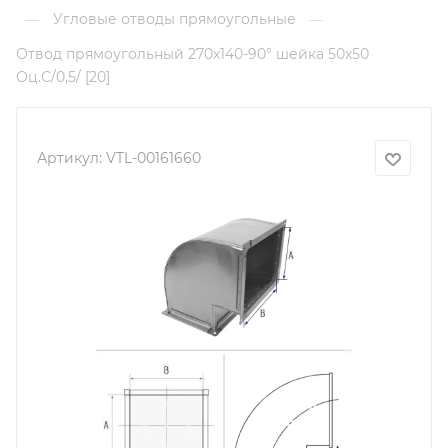
Угловые отводы прямоугольные
—
—
Отвод прямоугольный 270х140-90° шейка 50х50
Оц.С/0,5/ [20]
Артикул:
VTL-00161660