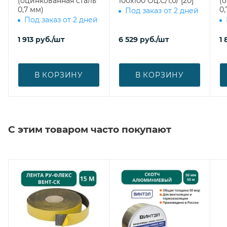
(оцинкованная сталь
100х100 Оц.С/1,0/ [20]
(
0,7 мм)
0,
Под заказ от 2 дней
Под заказ от 2 дней
1 913
руб.
/шт
6 529
руб.
/шт
1 
В КОРЗИНУ
В КОРЗИНУ
С этим товаром часто покупают