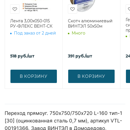
Г
Лента 3,00х050-015
Скотч алюминиевый
с
РУ-ФЛЕКС ВЕНТ-СК
ВИНТЭЛ 50х50м
п
Под заказ от 2 дней
Много
518
руб.
/шт
391
руб.
/шт
2
В КОРЗИНУ
В КОРЗИНУ
Переход прямоуг. 750х750/750х720 L-160 тип-1
[30] (оцинкованная сталь 0,7 мм), артикул VTL-
00191366. Завод ВИНТЭЛ в Домодедово,