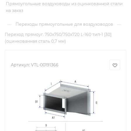
Прямоугольные воздуховоды из оцинкованной стали
на заказ
Переходы прямоугольные для воздуховодов
—
—
Переход прямоуг. 750х750/750х720 L-160 тип-1 [30]
(оцинкованная сталь 0,7 мм)
Артикул:
VTL-00191366