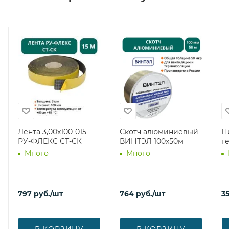
Лента 3,00х100-015
Скотч алюминиевый
П
РУ-ФЛЕКС СТ-СК
ВИНТЭЛ 100х50м
г
Много
Много
797
руб.
/шт
764
руб.
/шт
3