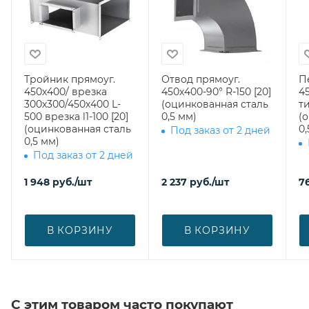
Тройник прямоуг.
Отвод прямоуг.
П
450х400/ врезка
450х400-90° R-150 [20]
4
300х300/450х400 L-
(оцинкованная сталь
ти
500 врезка l1-100 [20]
0,5 мм)
(
(оцинкованная сталь
0,
Под заказ от 2 дней
0,5 мм)
Под заказ от 2 дней
1 948
руб.
/шт
2 237
руб.
/шт
7
В КОРЗИНУ
В КОРЗИНУ
С этим товаром часто покупают