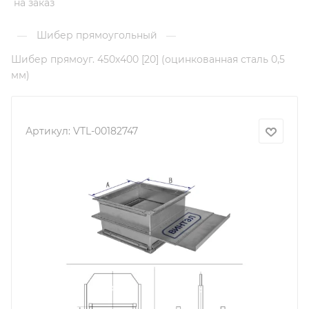
на заказ
Шибер прямоугольный
—
—
Шибер прямоуг. 450х400 [20] (оцинкованная сталь 0,5
мм)
Артикул:
VTL-00182747