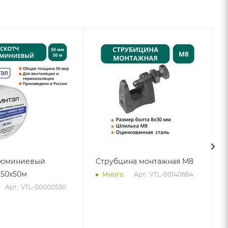
люминиевый
Струбцина монтажная М8
50х50м
Арт.: VTL-00140684
Много
Арт.: VTL-00000530