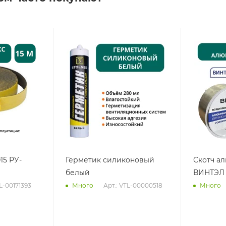
15 РУ-
Герметик силиконовый
Скотч а
белый
ВИНТЭЛ 
TL-00171393
Арт.: VTL-00000518
Много
Много