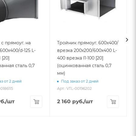
с прямоуг. на
Тройник прямоуг. 600х400/
600х400/d-125 L-
врезка 200х200/600х400 L-
 [20]
400 врезка l1-100 [20]
300 в
анная сталь 0,7
(оцинкованная сталь 0,7
мм)
з от 2 дней
Под заказ от 2 дней
00186115
Арт.: VTL-00196202
А
б.
/шт
2 160
руб.
/шт