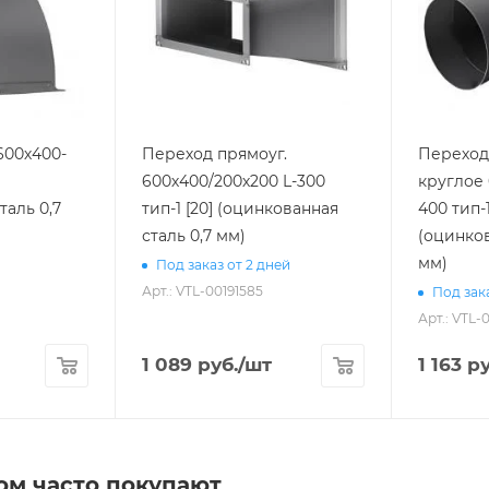
600х400-
Переход прямоуг.
Переход 
600х400/200х200 L-300
круглое 
таль 0,7
тип-1 [20] (оцинкованная
400 тип-1
сталь 0,7 мм)
(оцинков
мм)
Под заказ от 2 дней
Арт.: VTL-00191585
Под зака
Арт.: VTL-
1 089
руб.
/шт
1 163
ру
ом часто покупают