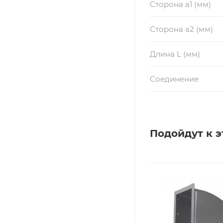
Сторона a1 (мм)
Сторона a2 (мм)
Длина L (мм)
Соединение
Подойдут к э