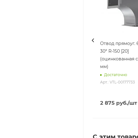
Отвод прямоуг. 
30° R-150 [20]
(оцинкованная с
мм)
Достаточно
Арт.: VTL-00177733
2 875
руб.
/шт
С этим товар