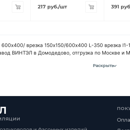
217
руб.
/шт
391
руб
 600х400/ врезка 150х150/600х400 L-350 врезка l1-1
авод ВИНТЭЛ в Домодедово, отгрузка по Москве и 
Раскрыть
Л
ПОК
ИЛЯЦИИ
Опла
оздуховодов и фасонных изделий.