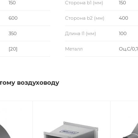
150
Сторона b1 (мм)
150
600
Сторона b2 (мм)
400
350
Длина l1 (мм)
100
[20]
Металл
Оц.С/0,7
тому воздуховоду