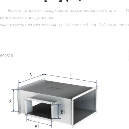
—
—
Вентиляционные воздуховоды из оцинкованной стали
П
—
угольные для воздуховодов
х400/ врезка 150х150/600х400 L-350 врезка l1-100 [20] (оцинкован
0192526