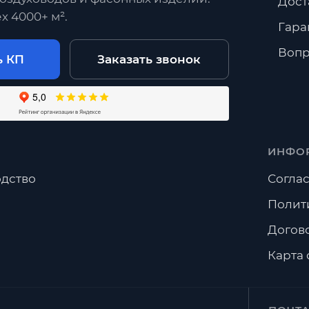
Дост
х 4000+ м².
Гара
Вопр
ь КП
Заказать звонок
ИНФО
дство
Соглас
Полит
Догов
Карта 