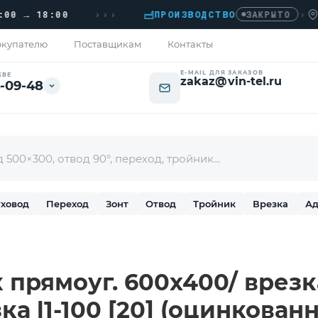
›››
→ 18:00
ПРОИЗВОДСТВО
›
ДОМО
ЗАКРЫТО
купателю
Поставщикам
Контакты
E-MAIL ДЛЯ ЗАКАЗОВ
КВЕ
zakaz@vin-tel.ru
-09-48
ховод
Переход
Зонт
Отвод
Тройник
Врезка
Ад
 прямоуг. 600х400/ врезка
ка l1-100 [20] (оцинкованн