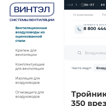
›
ЛЮБЕРЦЫ, УЛ. КРАСНАЯ 1
›
ПН–ПТ · 09:00 
АКРЫТО
О компании
По
ТЕЛЕФОН В МОС
Вентиляционные
8 800 444
воздуховоды из
оцинкованной
стали
Крепеж для
вентиляции
Комплектующие
Часто ищут:
Возду
для вентиляции
Изоляция для
воздуховодов
Тройник
Огнезащита для
воздуховодов
350 врез