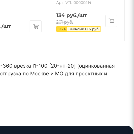
Арт.: VTL-00000514
134
руб.
/шт
201
руб.
.
/шт
-
33
%
Экономия
67
руб.
-360 врезка l1-100 [20-нп-20] (оцинкованная
отгрузка по Москве и МО для проектных и