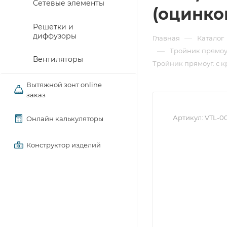
Сетевые элементы
(оцинко
Решетки и
диффузоры
—
Главная
Каталог
—
Тройник прямоу
Вентиляторы
Тройник прямоуг. с к
Вытяжной зонт online
заказ
Артикул:
VTL-0
Онлайн калькуляторы
Конструктор изделий