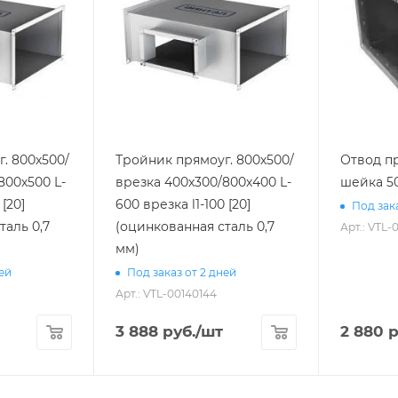
. 800х500/
Тройник прямоуг. 800х500/
Отвод пр
800х500 L-
врезка 400х300/800х400 L-
шейка 50
600 врезка l1-100 [20]
Под зака
таль 0,7
(оцинкованная сталь 0,7
Арт.: VTL-
мм)
ней
Под заказ от 2 дней
Арт.: VTL-00140144
3 888
руб.
/шт
2 880
р