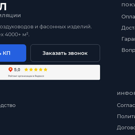
Л
ПОК
ИЛЯЦИИ
Опла
оздуховодов и фасонных изделий.
Дост
х 4000+ м².
Гара
Вопр
ь КП
Заказать звонок
ИНФО
дство
Соглас
Полит
Догов