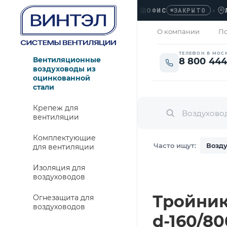
ОФИС
›
ЛЮБЕР
ЗАКРЫТО
О компании
По
ТЕЛЕФОН В МОС
Вентиляционные
8 800 444
воздуховоды из
оцинкованной
стали
Крепеж для
вентиляции
Комплектующие
Часто ищут:
Возду
для вентиляции
Изоляция для
воздуховодов
Тройник
Огнезащита для
воздуховодов
d-160/80