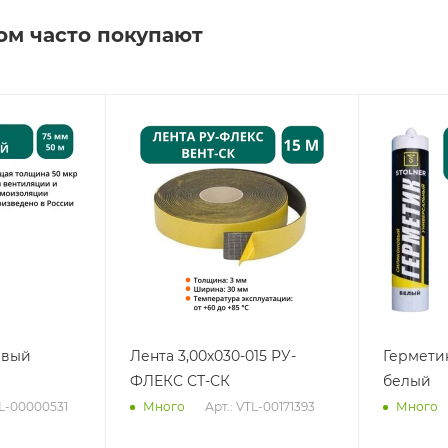
ом часто покупают
евый
Лента 3,00х030-015 РУ-
Гермети
ФЛЕКС СТ-СК
белый
TL-00000531
Арт.: VTL-00171393
Много
Много