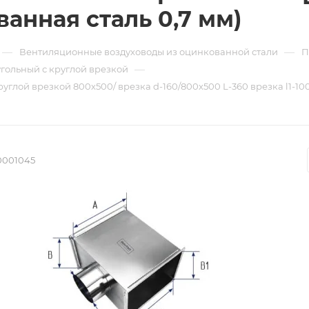
ванная сталь 0,7 мм)
—
—
Вентиляционные воздуховоды из оцинкованной стали
П
—
гольный с круглой врезкой
руглой врезкой 800х500/ врезка d-160/800х500 L-360 врезка l1-100
0001045