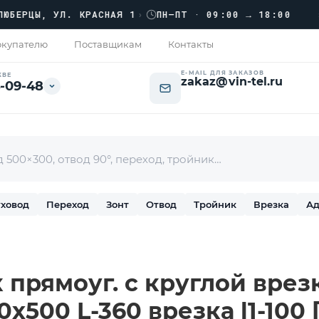
›››
ЦЫ, УЛ. КРАСНАЯ 1
›
ПН–ПТ · 09:00 → 18:00
купателю
Поставщикам
Контакты
E-MAIL ДЛЯ ЗАКАЗОВ
КВЕ
zakaz@vin-tel.ru
-09-48
ховод
Переход
Зонт
Отвод
Тройник
Врезка
Ад
 прямоуг. с круглой врез
0х500 L-360 врезка l1-100 