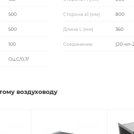
500
Сторона a1 (мм)
800
500
Длина L (мм)
360
100
Соединение
[20-нп-
Оц.С/0,7/
тому воздуховоду