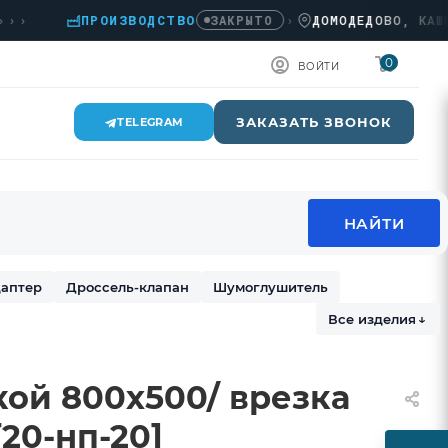
ПРОИЗВОДСТВО
›
ДОМОДЕДОВО, КАШИРСКО
ЗАКРЫТО
0
ВОЙТИ
ЗАКАЗАТЬ ЗВОНОК
TELEGRAM
аптер
Дроссель-клапан
Шумоглушитель
Все изделия
↓
кой 800х500/ врезка
[20-нп-20]