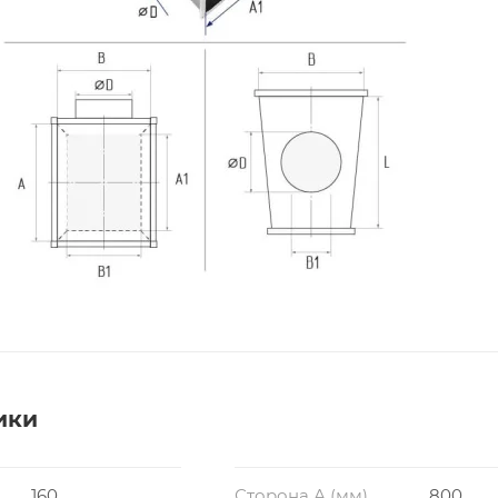
ики
160
Сторона А (мм)
800