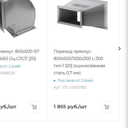
ямоуг. 800х500-10°
Переход прямоуг.
х50 Оц.С/0,7/ [20]
800х500/1000х300 L-300
тип-1 [20] (оцинкованная
5
з от 2 дней
сталь 0,7 мм)
00188028
Под заказ от 2 дней
Арт.: VTL-00152982
А
уб.
/шт
1 855
руб.
/шт