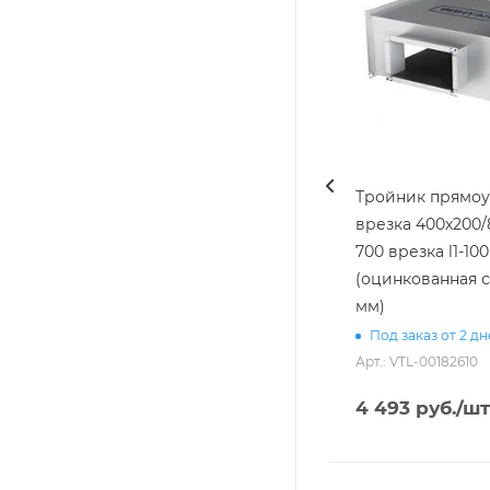
Тройник прямоуг
врезка 400х200/
700 врезка l1-100 [20]
(оцинкованная с
мм)
Под заказ от 2 д
Арт.: VTL-00182610
4 493
руб.
/шт