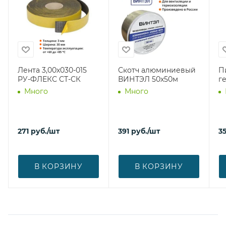
Лента 3,00х030-015
Скотч алюминиевый
П
РУ-ФЛЕКС СТ-СК
ВИНТЭЛ 50х50м
г
Много
Много
271
руб.
/шт
391
руб.
/шт
3
В КОРЗИНУ
В КОРЗИНУ