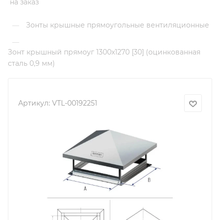
на заказ
Зонты крышные прямоугольные вентиляционные
—
—
Зонт крышный прямоуг 1300х1270 [30] (оцинкованная
сталь 0,9 мм)
Артикул:
VTL-00192251