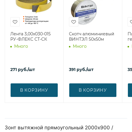
Лента 3,00х030-015
Скотч алюминиевый
П
РУ-ФЛЕКС СТ-СК
ВИНТЭЛ 50х50м
г
Много
Много
271
руб.
/шт
391
руб.
/шт
3
В КОРЗИНУ
В КОРЗИНУ
Зонт вытяжной прямоугольный 2000х900 /