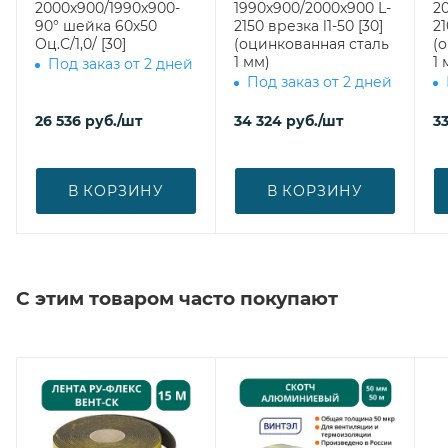
2000х900/1990х900-
1990х900/2000х900 L-
2
90° шейка 60х50
2150 врезка l1-50 [30]
2100 врез
Оц.С/1,0/ [30]
(оцинкованная сталь
(
1 мм)
1 
Под заказ от 2 дней
Под заказ от 2 дней
26 536
руб.
/шт
34 324
руб.
/шт
3
В КОРЗИНУ
В КОРЗИНУ
С этим товаром часто покупают