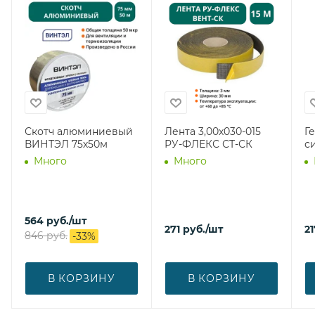
Скотч алюминиевый
Лента 3,00х030-015
Г
ВИНТЭЛ 75х50м
РУ-ФЛЕКС СТ-СК
с
Много
Много
564
руб.
/шт
271
руб.
/шт
21
846
руб.
-
33
%
В КОРЗИНУ
В КОРЗИНУ