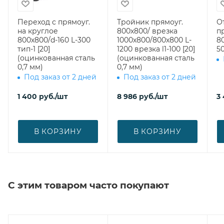
Переход с прямоуг.
Тройник прямоуг.
О
на круглое
800х800/ врезка
п
800х800/d-160 L-300
1000х800/800х800 L-
8
тип-1 [20]
1200 врезка l1-100 [20]
50
(оцинкованная сталь
(оцинкованная сталь
0,7 мм)
0,7 мм)
Под заказ от 2 дней
Под заказ от 2 дней
1 400
руб.
/шт
8 986
руб.
/шт
3
В КОРЗИНУ
В КОРЗИНУ
С этим товаром часто покупают