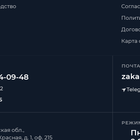
дство
Соглас
Полит
Догов
Карта 
ПОЧТ
zaka
92
5
РЕЖИ
кая обл.,
Пн
расная, д. 1, оф. 215