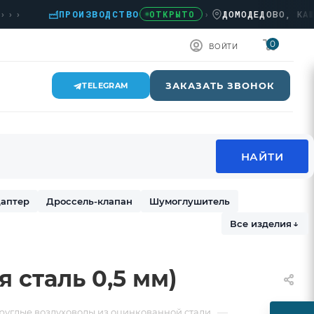
ПРОИЗВОДСТВО
›
ДОМОДЕДОВО, КАШИРСК
ОТКРЫТО
0
ВОЙТИ
ЗАКАЗАТЬ ЗВОНОК
TELEGRAM
аптер
Дроссель-клапан
Шумоглушитель
Все изделия
↓
 сталь 0,5 мм)
—
руглые воздуховоды из оцинкованной стали