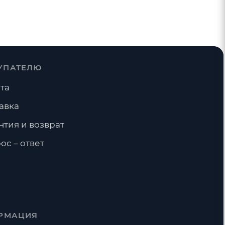
УПАТЕЛЮ
та
авка
нтия и возврат
ос – ответ
РМАЦИЯ