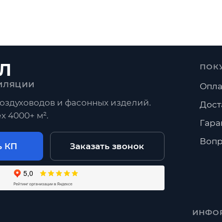
Л
ПОК
ИЛЯЦИИ
Опла
оздуховодов и фасонных изделий.
Дост
х 4000+ м².
Гара
Вопр
ь КП
Заказать звонок
ИНФО