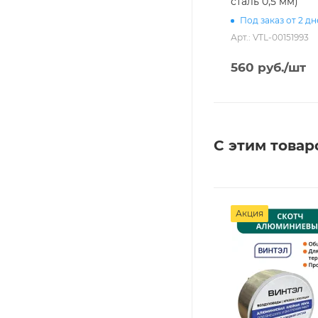
сталь 0,5 мм)
Под заказ от 2 д
Арт.: VTL-00151993
560
руб.
/шт
С этим товар
Акция