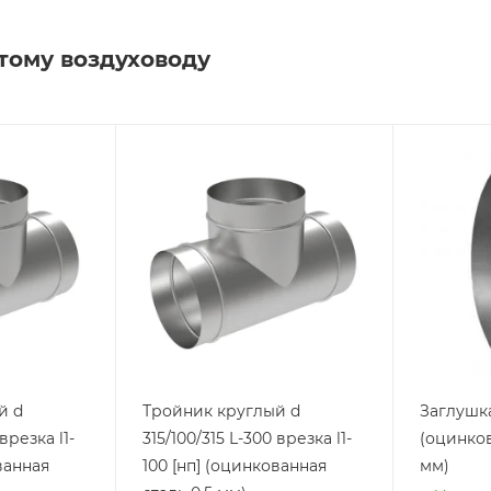
тому воздуховоду
й d
Тройник круглый d
Заглушка
врезка l1-
315/100/315 L-300 врезка l1-
(оцинков
ванная
100 [нп] (оцинкованная
мм)