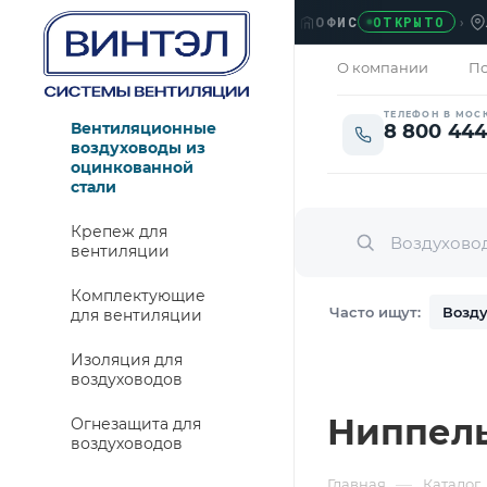
ОФИС
›
ЛЮБЕ
ОТКРЫТО
О компании
По
ТЕЛЕФОН В МОС
Вентиляционные
8 800 444
воздуховоды из
оцинкованной
стали
Крепеж для
вентиляции
Комплектующие
Часто ищут:
Возду
для вентиляции
Изоляция для
воздуховодов
Ниппель 
Огнезащита для
воздуховодов
—
Главная
Каталог