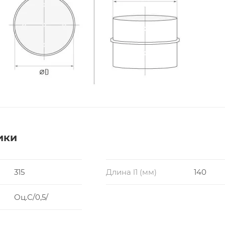
ики
315
Длина l1 (мм)
140
Оц.С/0,5/