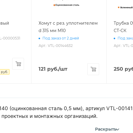
евый
Хомут с рез. уплотнителем
Трубка 
d 315 мм М10
СТ-СК
TL-00000531
Под заказ от 2 дней
Под зака
Арт.: VTL-00144632
Арт.: VTL-
121
руб.
/шт
250
руб
руб.
140 (оцинкованная сталь 0,5 мм), артикул VTL-0014
 проектных и монтажных организаций.
Раскрыть