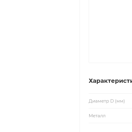
Характерист
Диаметр D (мм)
Металл