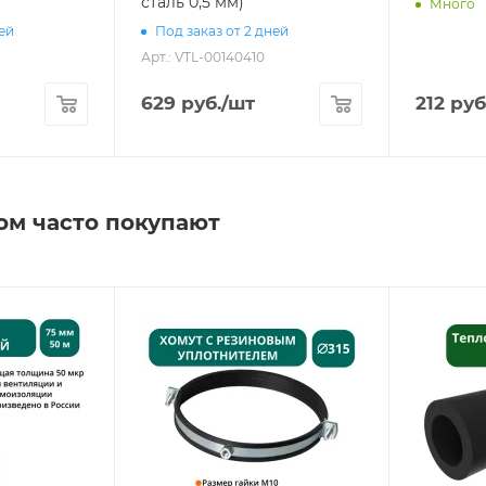
сталь 0,5 мм)
Много
ней
Под заказ от 2 дней
Арт.: VTL-00140410
629
руб.
/шт
212
руб
ом часто покупают