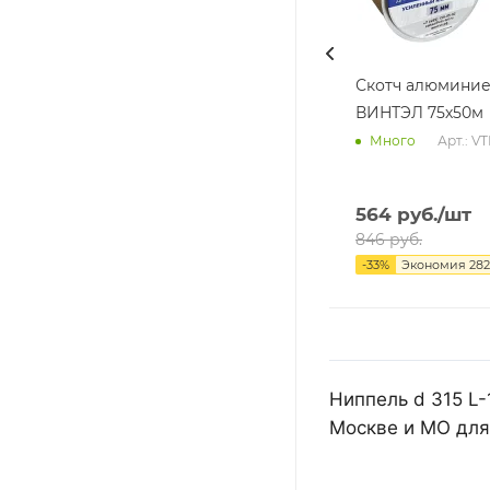
Скотч алюмини
ВИНТЭЛ 75х50м
Арт.: V
Много
564
руб.
/шт
846
руб.
-
33
%
Экономия
282
Ниппель d 315 L-
Москве и МО для