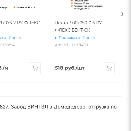
09х076-2 РУ-ФЛЕКС
Лента 3,00х050-015 РУ-
ФЛЕКС ВЕНТ-СК
з от 2 дней
Под заказ от 2 дней
00170694
Арт.: VTL-00171408
.
/м
518
руб.
/шт
1827. Завод ВИНТЭЛ в Домодедово, отгрузка по