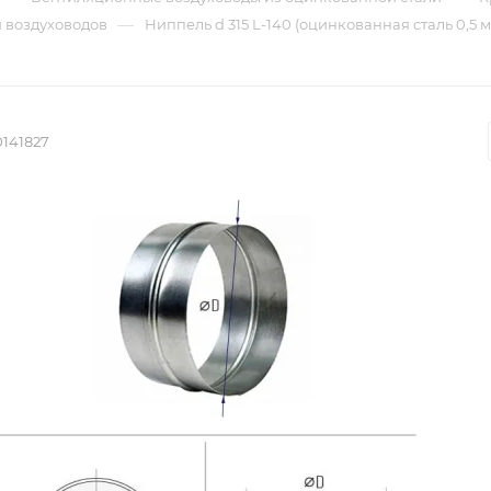
—
 воздуховодов
Ниппель d 315 L-140 (оцинкованная сталь 0,5 м
0141827