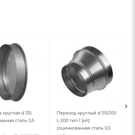
 круглая d 315
Переход круглый d 315/100
анная сталь 0,5
L-200 тип-1 [нп]
(оцинкованная сталь 0,5