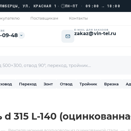
›››
РЦЫ, УЛ. КРАСНАЯ 1
›
ПН–ПТ · 09:00 → 18:00
купателю
Поставщикам
Контакты
E-MAIL ДЛЯ ЗАКАЗОВ
КВЕ
zakaz@vin-tel.ru
-09-48
ховод
Переход
Зонт
Отвод
Тройник
Врезка
Ад
d 315 L-140 (оцинкованная
—
—
Вентиляционные воздуховоды из оцинкованной стали
К