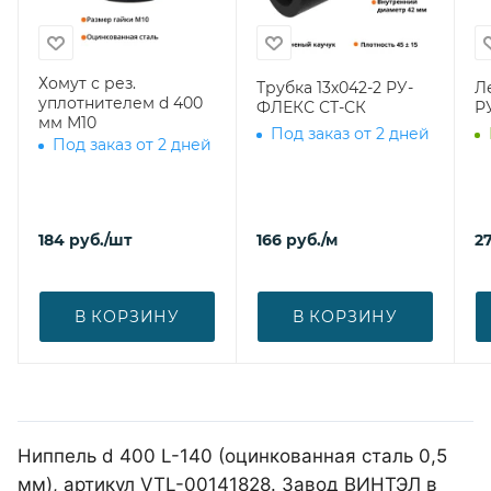
Хомут с рез.
Трубка 13х042-2 РУ-
Л
уплотнителем d 400
ФЛЕКС СТ-СК
Р
мм М10
Под заказ от 2 дней
Под заказ от 2 дней
184
руб.
/шт
166
руб.
/м
27
В КОРЗИНУ
В КОРЗИНУ
Ниппель d 400 L-140 (оцинкованная сталь 0,5
мм), артикул VTL-00141828. Завод ВИНТЭЛ в