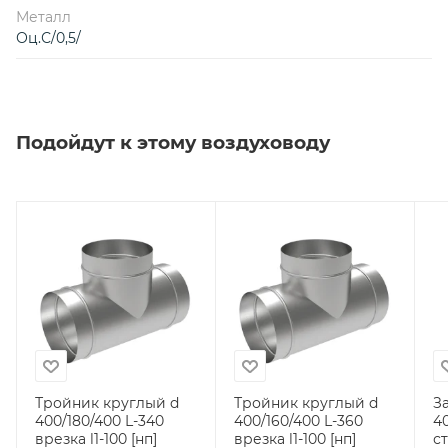
Металл
Оц.С/0,5/
Подойдут к этому воздуховоду
Тройник круглый d
Тройник круглый d
З
400/180/400 L-340
400/160/400 L-360
400 (оци
врезка l1-100 [нп]
врезка l1-100 [нп]
ст