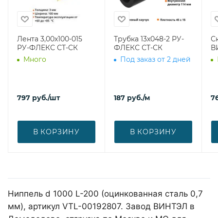
Лента 3,00х100-015
Трубка 13х048-2 РУ-
С
РУ-ФЛЕКС СТ-СК
ФЛЕКС СТ-СК
В
Много
Под заказ от 2 дней
797
руб.
/шт
187
руб.
/м
7
В КОРЗИНУ
В КОРЗИНУ
Ниппель d 1000 L-200 (оцинкованная сталь 0,7
мм), артикул VTL-00192807. Завод ВИНТЭЛ в