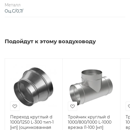
Металл
Оц.С/0,7/
Подойдут к этому воздуховоду
Переход круглый d
Тройник круглый d
Т
1000/1250 L-300 тип-1
1000/800/1000 L-1000
10
[нп] (оцинкованная
врезка l1-100 [нп]
вр