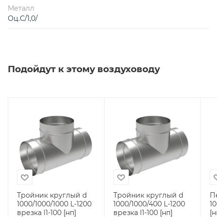
Металл
Оц.С/1,0/
Подойдут к этому воздуховоду
Тройник круглый d
Тройник круглый d
П
1000/1000/1000 L-1200
1000/1000/400 L-1200
10
врезка l1-100 [нп]
врезка l1-100 [нп]
[