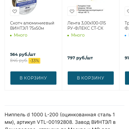
Скотч алюминиевый
Лента 3,00х100-015
Т
ВИНТЭЛ 75х50м
РУ-ФЛЕКС СТ-СК
Ф
Много
Много
564
руб.
/шт
797
руб.
/шт
9
846
руб.
-
33
%
В КОРЗИНУ
В КОРЗИНУ
Ниппель d 1000 L-200 (оцинкованная сталь 1
мм), артикул VTL-00192808. Завод ВИНТЭЛ в