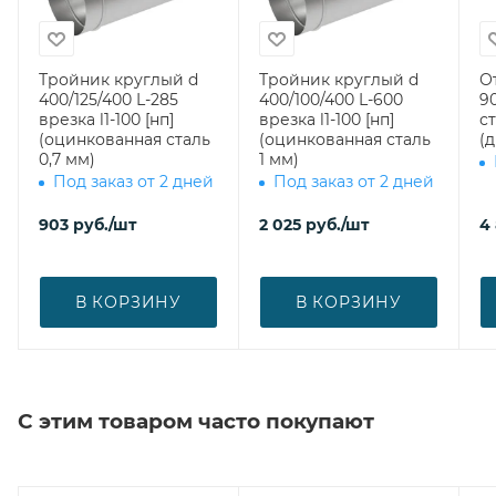
Тройник круглый d
Тройник круглый d
О
400/125/400 L-285
400/100/400 L-600
90
врезка l1-100 [нп]
врезка l1-100 [нп]
ст
(оцинкованная сталь
(оцинкованная сталь
(
0,7 мм)
1 мм)
Под заказ от 2 дней
Под заказ от 2 дней
903
руб.
/шт
2 025
руб.
/шт
4
В КОРЗИНУ
В КОРЗИНУ
С этим товаром часто покупают