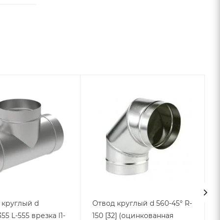
 круглый d
Отвод круглый d 560-45° R-
55 L-555 врезка l1-
150 [32] (оцинкованная
L