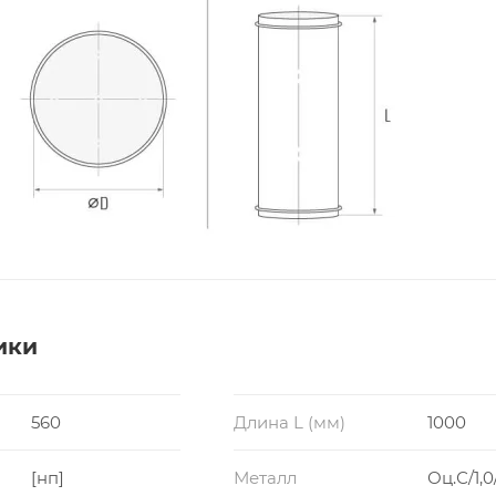
ики
560
Длина L (мм)
1000
[нп]
Металл
Оц.С/1,0