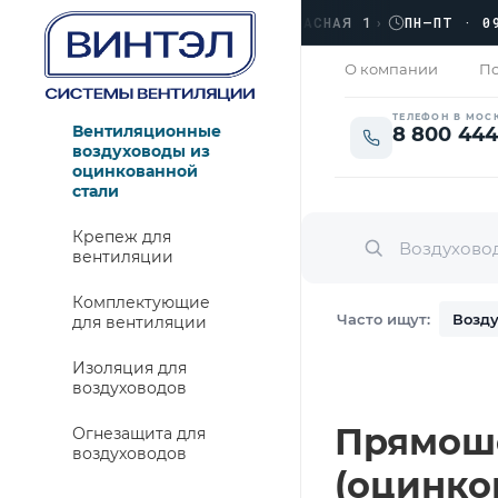
›
ЛЮБЕРЦЫ, УЛ. КРАСНАЯ 1
›
ПН–ПТ · 09:00
ЗАКРЫТО
О компании
По
ТЕЛЕФОН В МОС
Вентиляционные
8 800 444
воздуховоды из
оцинкованной
стали
Крепеж для
вентиляции
Комплектующие
Часто ищут:
Возду
для вентиляции
Изоляция для
воздуховодов
Прямошо
Огнезащита для
воздуховодов
(оцинко