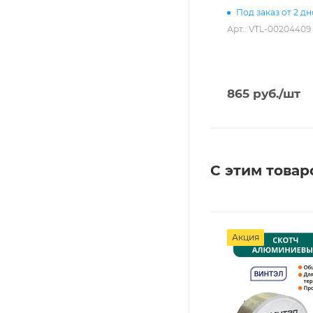
Под заказ от 2 д
Арт.: VTL-00204409
865
руб.
/шт
С этим товар
Акция