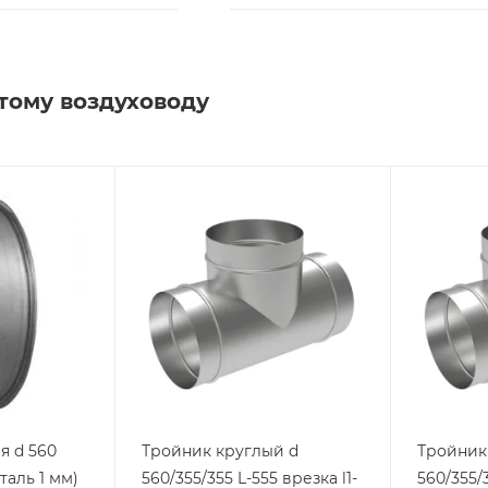
тому воздуховоду
я d 560
Тройник круглый d
Тройник
таль 1 мм)
560/355/355 L-555 врезка l1-
560/355/3