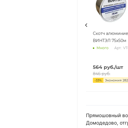
Скотч алюмини
ВИНТЭЛ 75х50м
Арт.: V
Много
564
руб.
/шт
846
руб.
-
33
%
Экономия
282
Прямошовный воз
Домодедово, отг