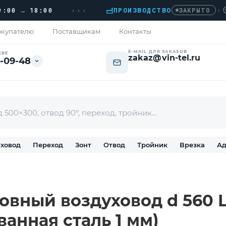
›››
 → 18:00
ПРОИЗВОДСТВО
›
ДОМ
ЗАКРЫТО
купателю
Поставщикам
Контакты
E-MAIL ДЛЯ ЗАКАЗОВ
КВЕ
zakaz@vin-tel.ru
-09-48
ховод
Переход
Зонт
Отвод
Тройник
Врезка
Ад
вный воздуховод d 560 L-
ванная сталь 1 мм)