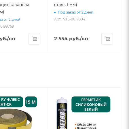
 (оцинкованная
сталь 1 мм)
мм)
Под заказ от 2 дней
Арт.: VTL-00179041
А
з от 2 дней
00199769
уб.
/шт
2 554
руб.
/шт