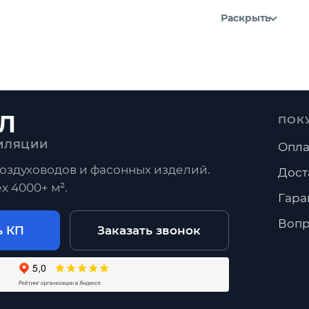
Раскрыть
Л
ПОК
ИЛЯЦИИ
Опла
оздуховодов и фасонных изделий.
Дост
х 4000+ м².
Гара
Вопр
ь КП
Заказать звонок