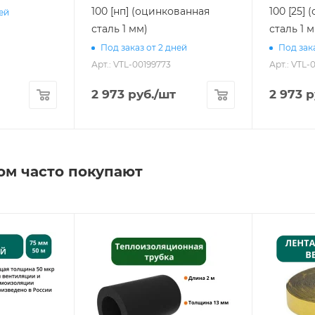
100 [нп] (оцинкованная
100 [25]
ней
сталь 1 мм)
сталь 1 
Под заказ от 2 дней
Под зака
Арт.: VTL-00199773
Арт.: VTL-
2 973
руб.
/шт
2 973
р
ом часто покупают