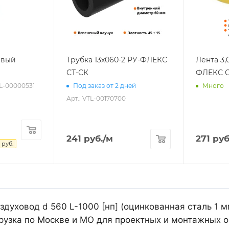
евый
Трубка 13х060-2 РУ-ФЛЕКС
Лента 3,
СТ-СК
ФЛЕКС С
TL-00000531
Под заказ от 2 дней
Много
Арт.: VTL-00170700
241
руб.
/м
271
руб
руб.
духовод d 560 L-1000 [нп] (оцинкованная сталь 1 м
рузка по Москве и МО для проектных и монтажных о