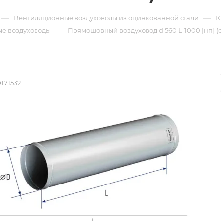
—
—
Вентиляционные воздуховоды из оцинкованной стали
К
—
е воздуховоды
Прямошовный воздуховод d 560 L-1000 [нп] (
171532