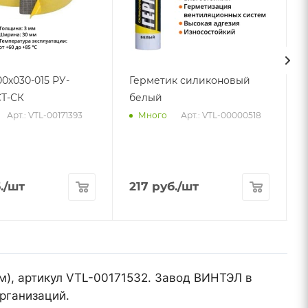
00х030-015 РУ-
Герметик силиконовый
Т-СК
белый
Арт.: VTL-00171393
Арт.: VTL-00000518
Много
.
/шт
217
руб.
/шт
м), артикул VTL-00171532. Завод ВИНТЭЛ в
рганизаций.