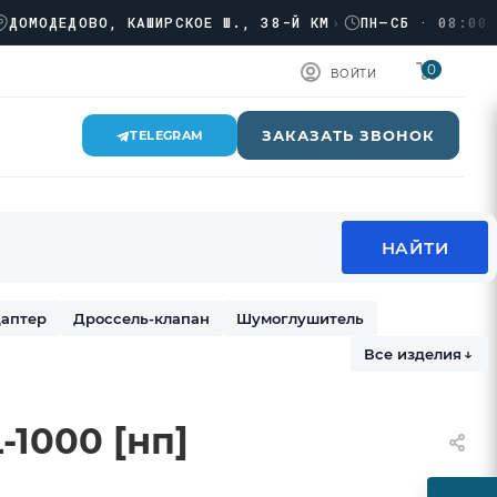
ОДЕДОВО, КАШИРСКОЕ Ш., 38-Й КМ
›
ПН–СБ · 08:00 → 17
0
ВОЙТИ
ЗАКАЗАТЬ ЗВОНОК
TELEGRAM
аптер
Дроссель-клапан
Шумоглушитель
Все изделия
↓
1000 [нп]