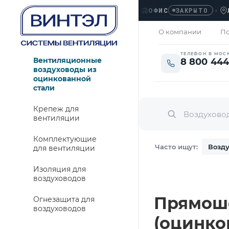
ОФИС
›
ЛЮБЕ
ЗАКРЫТО
О компании
По
ТЕЛЕФОН В МОС
Вентиляционные
8 800 444
воздуховоды из
оцинкованной
стали
Крепеж для
вентиляции
Комплектующие
Часто ищут:
Возду
для вентиляции
Изоляция для
воздуховодов
Прямошо
Огнезащита для
воздуховодов
(оцинко