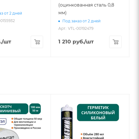
(оцинкованная сталь 0,8
мм)
з от 2 дней
00155932
А
Под заказ от 2 дней
Арт.: VTL-00192479
.
/шт
1 210
руб.
/шт