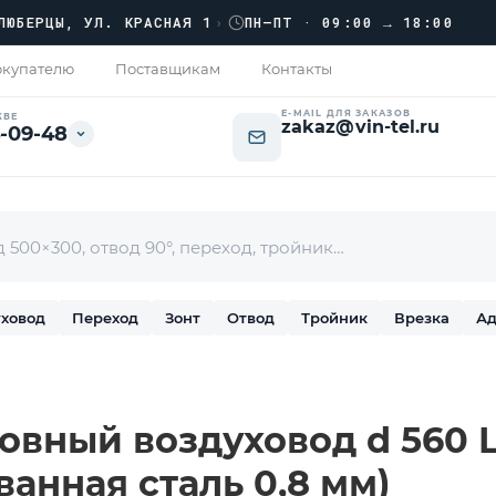
›››
РЦЫ, УЛ. КРАСНАЯ 1
›
ПН–ПТ · 09:00 → 18:00
купателю
Поставщикам
Контакты
E-MAIL ДЛЯ ЗАКАЗОВ
КВЕ
zakaz@vin-tel.ru
-09-48
ховод
Переход
Зонт
Отвод
Тройник
Врезка
Ад
вный воздуховод d 560 L-
ванная сталь 0,8 мм)