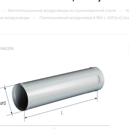
—
—
Вентиляционные воздуховоды из оцинкованной стали
К
—
е воздуховоды
Прямошовный воздуховод d 560 L-625 [нп] (о
0180259