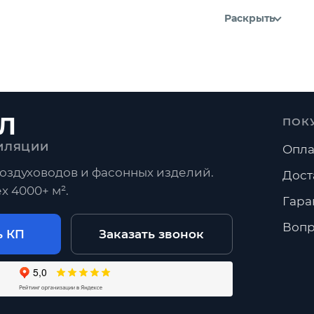
Раскрыть
Л
ПОК
ИЛЯЦИИ
Опла
оздуховодов и фасонных изделий.
Дост
х 4000+ м².
Гара
Вопр
ь КП
Заказать звонок