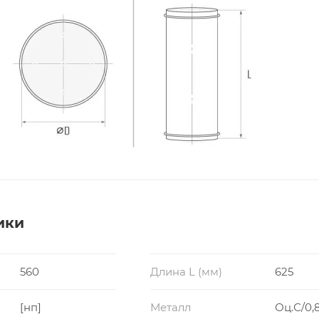
ики
560
Длина L (мм)
625
[нп]
Металл
Оц.С/0,