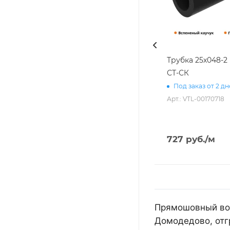
Трубка 25х048-
СТ-СК
Под заказ от 2 д
Арт.: VTL-00170718
727
руб.
/м
Прямошовный воз
Домодедово, отг