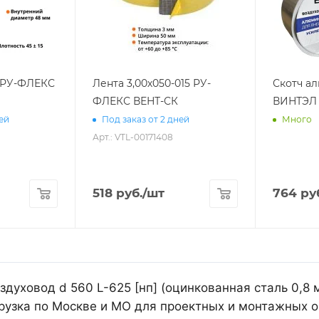
2 РУ-ФЛЕКС
Лента 3,00х050-015 РУ-
Скотч а
ФЛЕКС ВЕНТ-СК
ВИНТЭЛ 
ней
Под заказ от 2 дней
Много
Арт.: VTL-00171408
518
руб.
/шт
764
ру
духовод d 560 L-625 [нп] (оцинкованная сталь 0,8 
рузка по Москве и МО для проектных и монтажных о