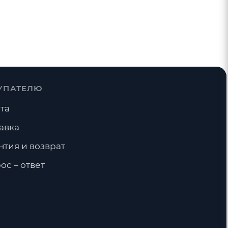
УПАТЕЛЮ
та
авка
нтия и возврат
ос – ответ