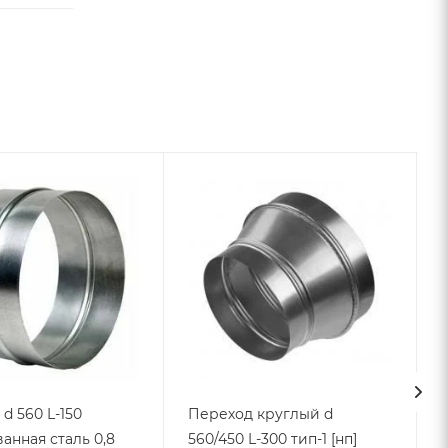
d 560 L-150
Переход круглый d
анная сталь 0,8
560/450 L-300 тип-1 [нп]