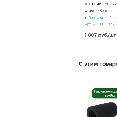
l1-100 [нп] (оци
сталь 0,8 мм)
Под заказ от 2 д
Арт.: VTL-00161976
1 807
руб.
/шт
С этим товар