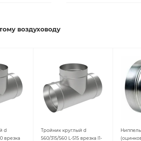
тому воздуховоду
й d
Тройник круглый d
Ниппель 
00 врезка
560/315/560 L-515 врезка l1-
(оцинков