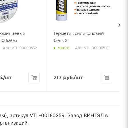
люминиевый
Герметик силиконовый
100х50м
белый
Арт.: VTL-00000532
Арт.: VTL-00000518
Много
б.
/шт
217
руб.
/шт
мм), артикул VTL-00180259. Завод ВИНТЭЛ в
рганизаций.