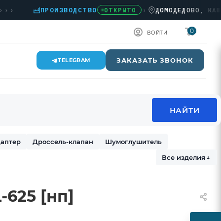
ПРОИЗВОДСТВО
›
ДОМОДЕДОВО, КАШИРСК
ОТКРЫТО
0
ВОЙТИ
ЗАКАЗАТЬ ЗВОНОК
TELEGRAM
аптер
Дроссель-клапан
Шумоглушитель
Все изделия
↓
625 [нп]