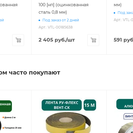
нкованная
100 [нп] (оцинкованная
мм)
сталь 0,8 мм)
Под зака
Арт.: VTL-
ней
Под заказ от 2 дней
Арт.: VTL-00185638
2 405
руб.
/шт
591
руб
ом часто покупают