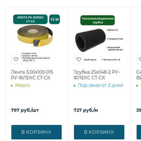
Лента 3,00х100-015
Трубка 25х048-2 РУ-
С
РУ-ФЛЕКС СТ-СК
ФЛЕКС СТ-СК
В
Много
Под заказ от 2 дней
797
руб.
/шт
727
руб.
/м
39
В КОРЗИНУ
В КОРЗИНУ