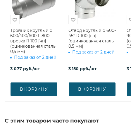
Тройник круглый d
Отвод круглый d 600-
О
600/400/600 L-800
45° R-100 [нп]
90
врезка l1-100 [нп]
(оцинкованная сталь
(
(оцинкованная сталь
0,5 мм)
0,
0,5 мм)
Под заказ от 2 дней
Под заказ от 2 дней
3 077
руб.
/шт
3 150
руб.
/шт
3 
В КОРЗИНУ
В КОРЗИНУ
С этим товаром часто покупают