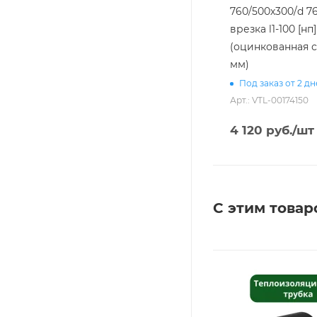
760/500х300/d 7
врезка l1-100 [нп]
(оцинкованная с
мм)
Под заказ от 2 д
Арт.: VTL-00174150
4 120
руб.
/шт
С этим товар