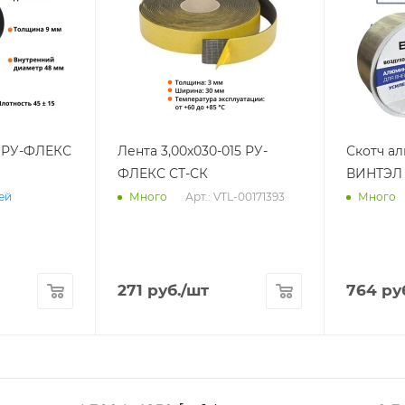
2 РУ-ФЛЕКС
Лента 3,00х030-015 РУ-
Скотч а
ФЛЕКС СТ-СК
ВИНТЭЛ 
Арт.: VTL-00171393
ней
Много
Много
271
руб.
/шт
764
ру