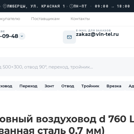
›
ЮБЕРЦЫ, УЛ. КРАСНАЯ 1
›
ПН–ПТ · 09:00 → 18:00
купателю
Поставщикам
Контакты
E-MAIL ДЛЯ ЗАКАЗОВ
КВЕ
zakaz@vin-tel.ru
-09-48
ховод
Переход
Зонт
Отвод
Тройник
Врезка
Ад
вный воздуховод d 760 L-
ванная сталь 0,7 мм)