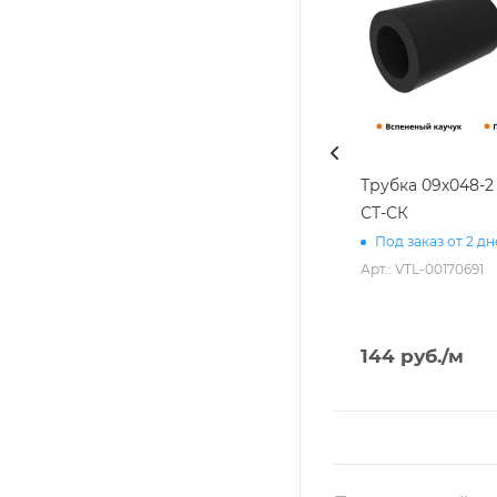
Трубка 09х048-
СТ-СК
Под заказ от 2 д
Арт.: VTL-00170691
144
руб.
/м