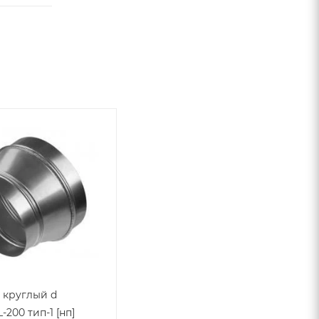
 круглый d
-200 тип-1 [нп]