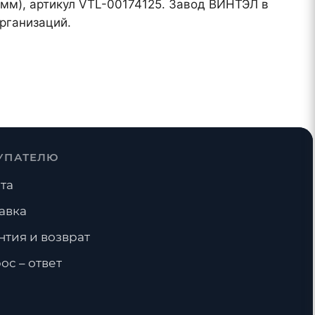
 мм), артикул VTL-00174125. Завод ВИНТЭЛ в
рганизаций.
УПАТЕЛЮ
та
авка
нтия и возврат
ос – ответ