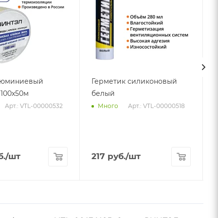
люминиевый
Герметик силиконовый
100х50м
белый
Арт.: VTL-00000532
Арт.: VTL-00000518
Много
б.
/шт
217
руб.
/шт