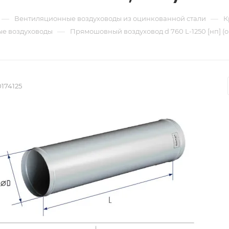
—
—
Вентиляционные воздуховоды из оцинкованной стали
К
—
е воздуховоды
Прямошовный воздуховод d 760 L-1250 [нп] (
174125