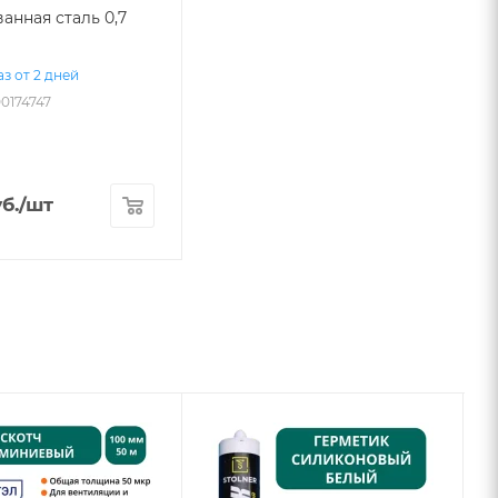
анная сталь 0,7
з от 2 дней
00174747
б.
/шт