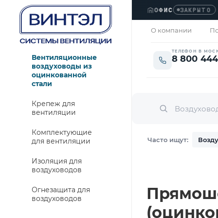
ОФИС
›
Л
ЗАКРЫТО
О компании
По
ТЕЛЕФОН В МОС
Вентиляционные
8 800 444
воздуховоды из
оцинкованной
стали
Крепеж для
вентиляции
Комплектующие
Часто ищут:
Возду
для вентиляции
Изоляция для
воздуховодов
Прямошо
Огнезащита для
воздуховодов
(оцинко