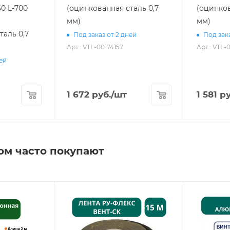
60 L-700
(оцинкованная сталь 0,7
(оцинков
мм)
мм)
таль 0,7
Под заказ от 2 дней
Под зака
Арт.: VTL-00174157
Арт.: VTL-
ней
1 672
руб.
/шт
1 581
ру
ом часто покупают