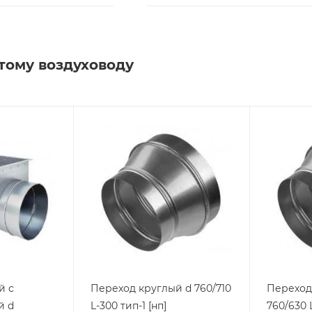
тому воздуховоду
й с
Переход круглый d 760/710
Переход
й d
L-300 тип-1 [нп]
760/630 L