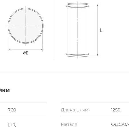
ики
760
Длина L (мм)
1250
[нп]
Металл
Оц.С/0,7