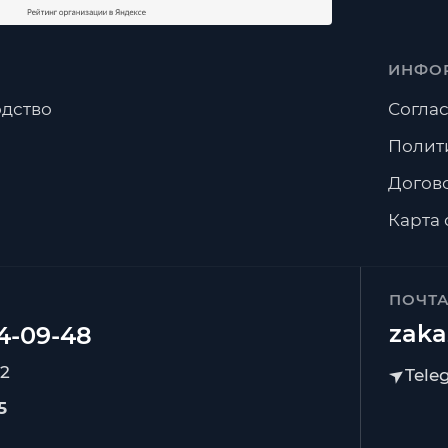
ИНФО
дство
Соглас
Полит
Догов
Карта 
ПОЧТ
zaka
92
5