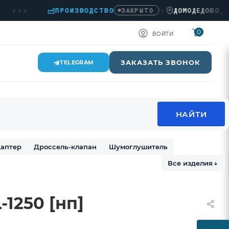
››
ПРОИЗВОДСТВО
›
ДОМОДЕДОВО, КАШИ
ЗАКРЫТО
0
ВОЙТИ
ЗАКАЗАТЬ ЗВОНОК
TELEGRAM
аптер
Дроссель-клапан
Шумоглушитель
Все изделия
↓
1250 [нп]