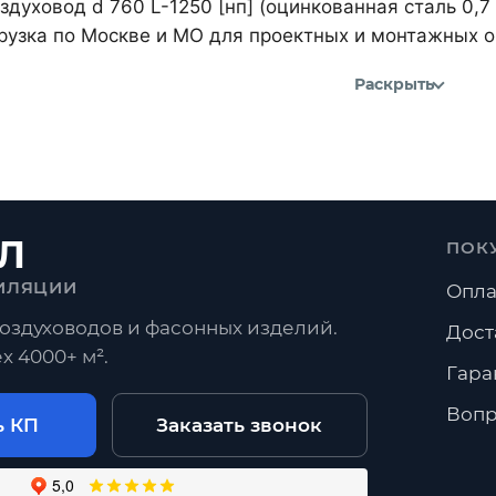
духовод d 760 L-1250 [нп] (оцинкованная сталь 0,7
рузка по Москве и МО для проектных и монтажных о
Раскрыть
Л
ПОК
ИЛЯЦИИ
Опла
оздуховодов и фасонных изделий.
Дост
х 4000+ м².
Гара
Вопр
ь КП
Заказать звонок