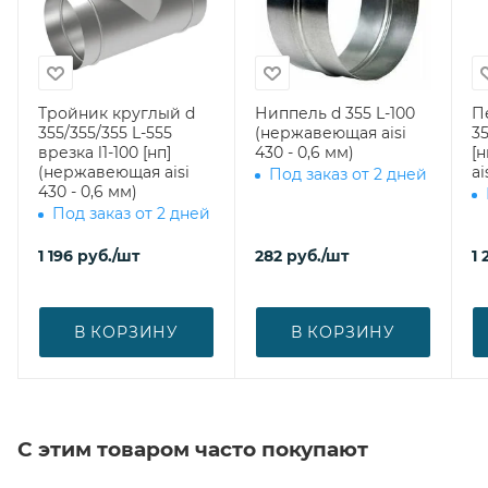
Тройник круглый d
Ниппель d 355 L-100
П
355/355/355 L-555
(нержавеющая aisi
35
врезка l1-100 [нп]
430 - 0,6 мм)
[
(нержавеющая aisi
ai
Под заказ от 2 дней
430 - 0,6 мм)
Под заказ от 2 дней
1 196
руб.
/шт
282
руб.
/шт
1 
В КОРЗИНУ
В КОРЗИНУ
С этим товаром часто покупают