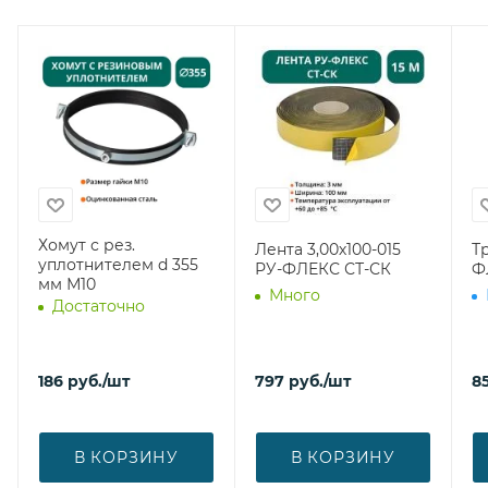
Хомут с рез.
Лента 3,00х100-015
Т
уплотнителем d 355
РУ-ФЛЕКС СТ-СК
Ф
мм М10
Много
Достаточно
186
руб.
/шт
797
руб.
/шт
8
В КОРЗИНУ
В КОРЗИНУ