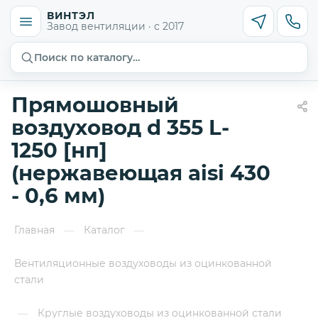
ВИНТЭЛ
Завод вентиляции · с 2017
Поиск по каталогу…
Прямошовный
воздуховод d 355 L-
1250 [нп]
(нержавеющая aisi 430
- 0,6 мм)
Главная
Каталог
—
—
Вентиляционные воздуховоды из оцинкованной
стали
Круглые воздуховоды из оцинкованной стали
—