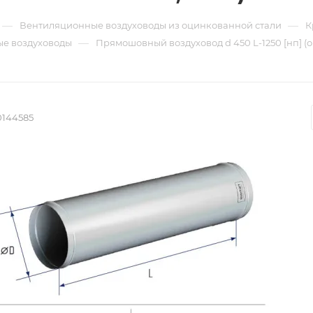
—
—
Вентиляционные воздуховоды из оцинкованной стали
К
—
е воздуховоды
Прямошовный воздуховод d 450 L-1250 [нп] (
0144585