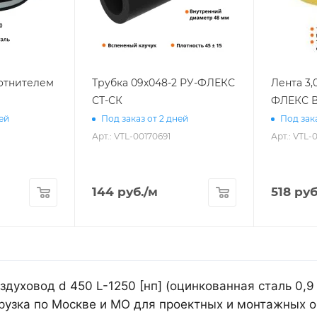
лотнителем
Трубка 09х048-2 РУ-ФЛЕКС
Лента 3,
СТ-СК
ФЛЕКС В
ней
Под заказ от 2 дней
Под зака
Арт.: VTL-00170691
Арт.: VTL-
144
руб.
/м
518
руб
духовод d 450 L-1250 [нп] (оцинкованная сталь 0,9
рузка по Москве и МО для проектных и монтажных о