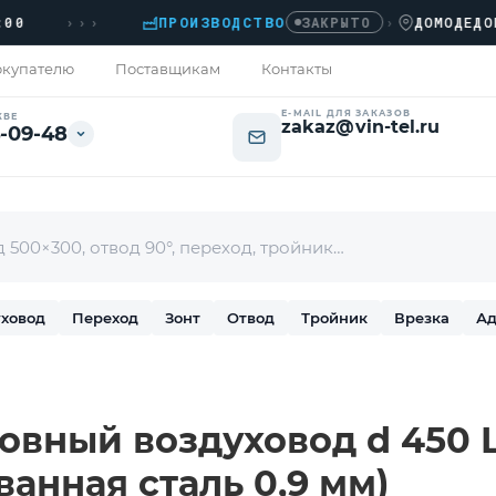
›››
ПРОИЗВОДСТВО
›
ДОМОДЕДОВО, 
ЗАКРЫТО
купателю
Поставщикам
Контакты
E-MAIL ДЛЯ ЗАКАЗОВ
КВЕ
zakaz@vin-tel.ru
-09-48
ховод
Переход
Зонт
Отвод
Тройник
Врезка
Ад
вный воздуховод d 450 L-
ванная сталь 0,9 мм)