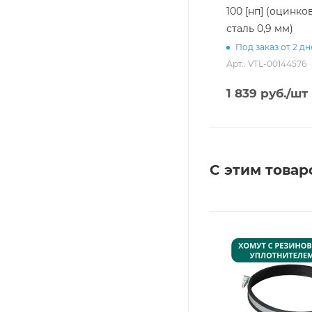
100 [нп] (оцинко
сталь 0,9 мм)
Под заказ от 2 д
Арт.: VTL-00144576
1 839
руб.
/шт
С этим товар