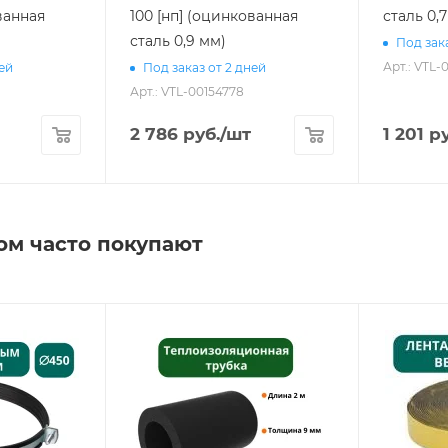
ванная
100 [нп] (оцинкованная
сталь 0,
сталь 0,9 мм)
Под зака
Арт.: VTL-
ней
Под заказ от 2 дней
Арт.: VTL-00154778
2 786
руб.
/шт
1 201
ру
ом часто покупают