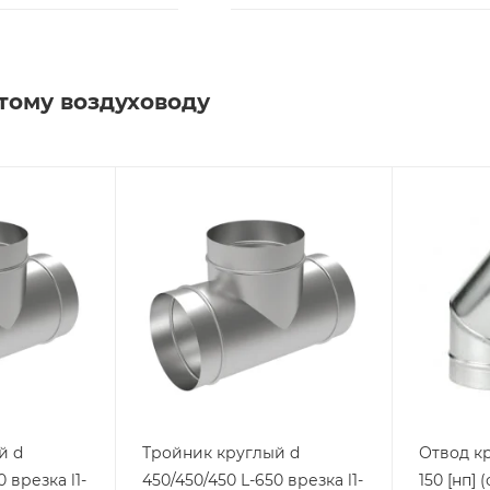
тому воздуховоду
й d
Тройник круглый d
Отвод кр
 врезка l1-
450/450/450 L-650 врезка l1-
150 [нп]