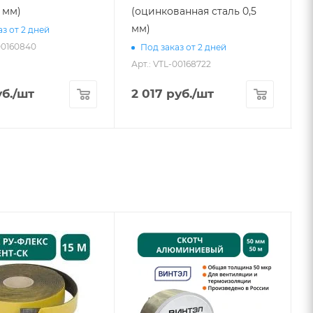
7 мм)
(оцинкованная сталь 0,5
мм)
з от 2 дней
00160840
Под заказ от 2 дней
Арт.: VTL-00168722
А
б.
/шт
2 017
руб.
/шт