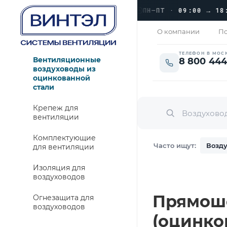
›
ЛЮБЕРЦЫ, УЛ. КРАСНАЯ 1
›
ПН–ПТ · 09:00 → 18:00
О компании
По
ТЕЛЕФОН В МОС
Вентиляционные
8 800 444
воздуховоды из
оцинкованной
стали
Крепеж для
вентиляции
Комплектующие
Часто ищут:
Возду
для вентиляции
Изоляция для
воздуховодов
Прямошо
Огнезащита для
воздуховодов
(оцинко