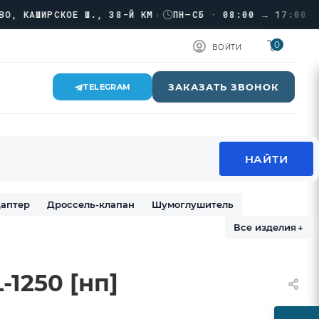
›
КАШИРСКОЕ Ш., 38-Й КМ
›
ПН–СБ · 08:00 → 17:00
0
ВОЙТИ
ЗАКАЗАТЬ ЗВОНОК
TELEGRAM
аптер
Дроссель-клапан
Шумоглушитель
Все изделия
↓
1250 [нп]