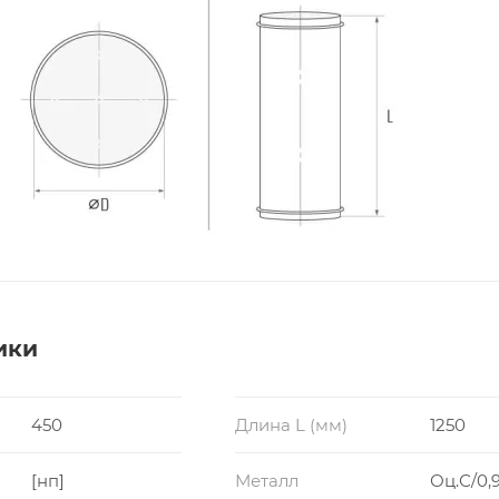
ики
450
Длина L (мм)
1250
[нп]
Металл
Оц.С/0,9