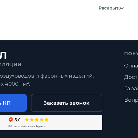
Раскрыть
Л
ПОК
ИЛЯЦИИ
Опла
оздуховодов и фасонных изделий.
Дост
х 4000+ м².
Гара
Вопр
ь КП
Заказать звонок