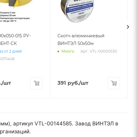
00х050-015 РУ-
Скотч алюминиевый
ЕНТ-СК
ВИНТЭЛ 50х50м
Арт.: VTL-00000530
з от 2 дней
Много
00171408
.
/шт
391
руб.
/шт
 мм), артикул VTL-00144585. Завод ВИНТЭЛ в
рганизаций.