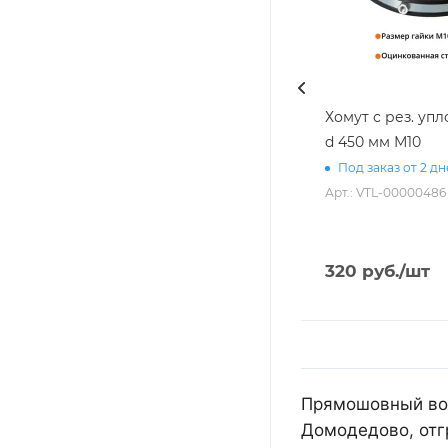
Хомут с рез. уп
d 450 мм М10
Под заказ от 2 д
Арт.: VTL-00000486
320
руб.
/шт
Прямошовный воз
Домодедово, отг