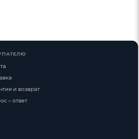
УПАТЕЛЮ
та
авка
нтия и возврат
ос – ответ