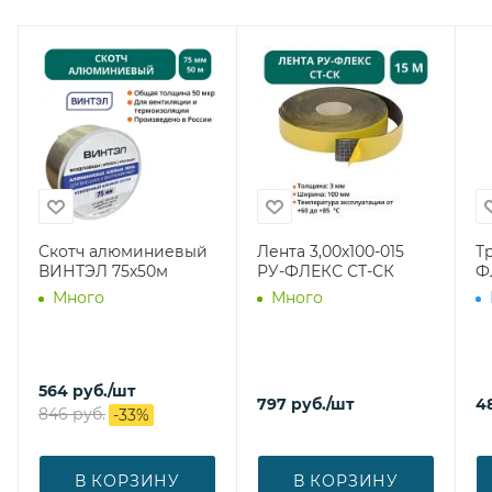
Скотч алюминиевый
Лента 3,00х100-015
Тр
ВИНТЭЛ 75х50м
РУ-ФЛЕКС СТ-СК
Ф
Много
Много
564
руб.
/шт
797
руб.
/шт
4
846
руб.
-
33
%
В КОРЗИНУ
В КОРЗИНУ