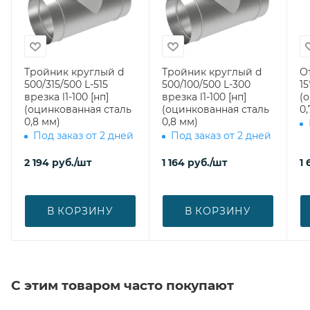
Тройник круглый d
Тройник круглый d
О
500/315/500 L-515
500/100/500 L-300
15
врезка l1-100 [нп]
врезка l1-100 [нп]
(
(оцинкованная сталь
(оцинкованная сталь
0,
0,8 мм)
0,8 мм)
Под заказ от 2 дней
Под заказ от 2 дней
2 194
руб.
/шт
1 164
руб.
/шт
1 
В КОРЗИНУ
В КОРЗИНУ
С этим товаром часто покупают