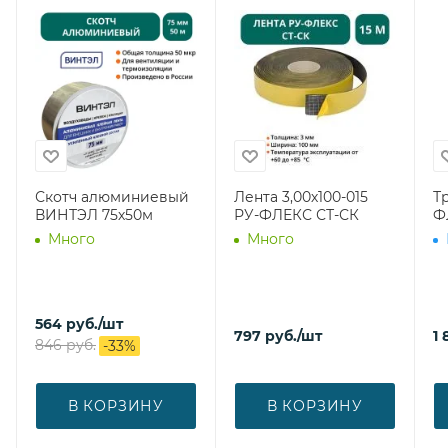
Скотч алюминиевый
Лента 3,00х100-015
Тр
ВИНТЭЛ 75х50м
РУ-ФЛЕКС СТ-СК
Ф
Много
Много
564
руб.
/шт
797
руб.
/шт
1 
846
руб.
-
33
%
В КОРЗИНУ
В КОРЗИНУ