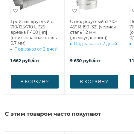
Тройник круглый d
Отвод круглый d 710-
П
710/125/710 L-325
45° R-150 [32] (черная
71
врезка l1-100 [нп]
сталь 1,2 мм
(
(оцинкованная сталь
(дымоудаление))
0,
0,7 мм)
Под заказ от 2 дней
Под заказ от 2 дней
1 662
руб.
/шт
9 630
руб.
/шт
1 
В КОРЗИНУ
В КОРЗИНУ
С этим товаром часто покупают