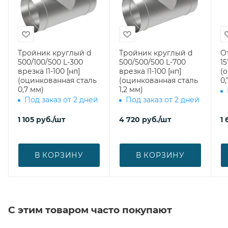
Тройник круглый d
Тройник круглый d
О
500/100/500 L-300
500/500/500 L-700
15
врезка l1-100 [нп]
врезка l1-100 [нп]
(
(оцинкованная сталь
(оцинкованная сталь
0,
0,7 мм)
1,2 мм)
Под заказ от 2 дней
Под заказ от 2 дней
1 105
руб.
/шт
4 720
руб.
/шт
1 
В КОРЗИНУ
В КОРЗИНУ
С этим товаром часто покупают