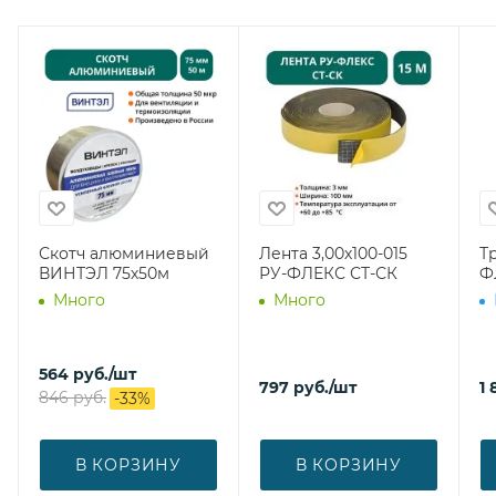
Скотч алюминиевый
Лента 3,00х100-015
Тр
ВИНТЭЛ 75х50м
РУ-ФЛЕКС СТ-СК
Ф
Много
Много
564
руб.
/шт
797
руб.
/шт
1 
846
руб.
-
33
%
В КОРЗИНУ
В КОРЗИНУ