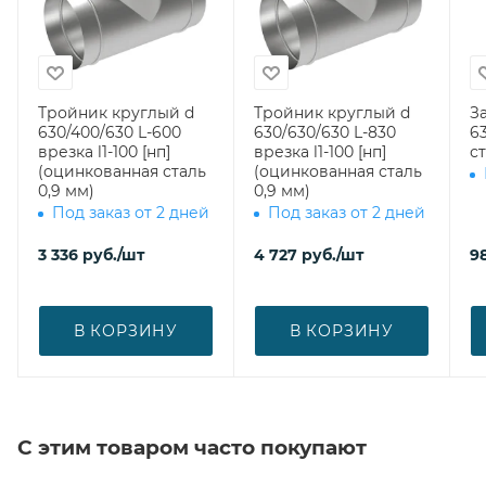
Тройник круглый d
Тройник круглый d
З
630/400/630 L-600
630/630/630 L-830
630 (оци
врезка l1-100 [нп]
врезка l1-100 [нп]
ст
(оцинкованная сталь
(оцинкованная сталь
0,9 мм)
0,9 мм)
Под заказ от 2 дней
Под заказ от 2 дней
3 336
руб.
/шт
4 727
руб.
/шт
9
В КОРЗИНУ
В КОРЗИНУ
С этим товаром часто покупают