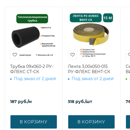
Трубка 09х060-2 РУ-
Лента 3,00х050-015
С
ФЛЕКС СТ-СК
РУ-ФЛЕКС ВЕНТ-СК
В
Под заказ от 2 дней
Под заказ от 2 дней
187
руб.
/м
518
руб.
/шт
7
В КОРЗИНУ
В КОРЗИНУ