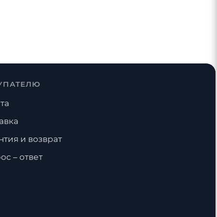
УПАТЕЛЮ
та
авка
нтия и возврат
ос – ответ