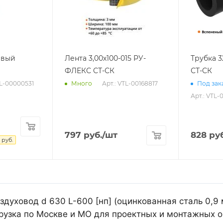
евый
Лента 3,00х100-015 РУ-
Трубка 
ФЛЕКС СТ-СК
СТ-СК
TL-00000531
Арт.: VTL-00168817
Много
Под зака
Арт.: VTL-
797
руб.
/шт
828
руб
руб.
духовод d 630 L-600 [нп] (оцинкованная сталь 0,9
рузка по Москве и МО для проектных и монтажных о