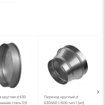
 круглая d 630
Переход круглый d
анная сталь 0,9
630/450 L-600 тип-1 [нп]