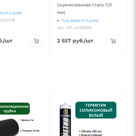
(оцинкованная сталь 0,9
мм)
з от 2 дней
00145278
Под заказ от 2 дней
Арт.: VTL-00193989
А
.
/шт
2 557
руб.
/шт