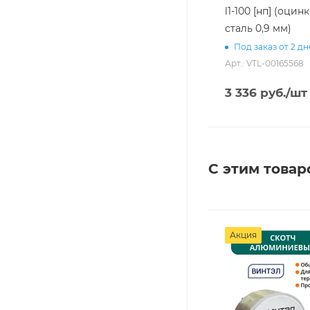
l1-100 [нп] (оци
сталь 0,9 мм)
Под заказ от 2 д
Арт.: VTL-00165568
3 336
руб.
/шт
С этим товар
Акция