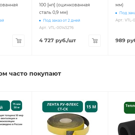
нкованная
100 [нп] (оцинкованная
мм)
сталь 0,9 мм)
Под зака
Арт.: VTL-
ней
Под заказ от 2 дней
Арт.: VTL-00145276
4 727
руб.
/шт
989
руб
ом часто покупают