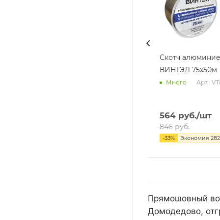
Скотч алюмини
ВИНТЭЛ 75х50м
Арт.: V
Много
564
руб.
/шт
846
руб.
-
33
%
Экономия
282
Прямошовный воз
Домодедово, отг