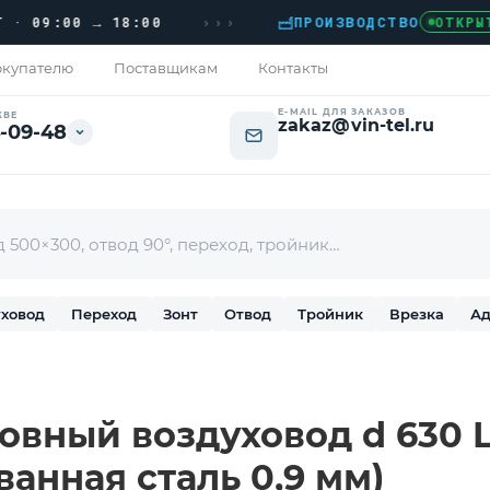
›››
9:00 → 18:00
ПРОИЗВОДСТВО
›
ОТКРЫТО
купателю
Поставщикам
Контакты
E-MAIL ДЛЯ ЗАКАЗОВ
КВЕ
zakaz@vin-tel.ru
-09-48
ховод
Переход
Зонт
Отвод
Тройник
Врезка
Ад
вный воздуховод d 630 L
ванная сталь 0,9 мм)