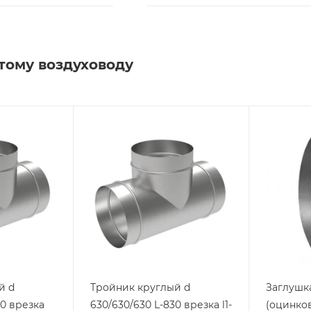
тому воздуховоду
й d
Тройник круглый d
Заглушка
00 врезка
630/630/630 L-830 врезка l1-
(оцинков