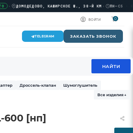
ДОМОДЕДОВО, КАШИРСКОЕ Ш., 38-Й КМ
›
ПН–СБ · 08:00
0
ВОЙТИ
ЗАКАЗАТЬ ЗВОНОК
TELEGRAM
аптер
Дроссель-клапан
Шумоглушитель
Все изделия
↓
-600 [нп]