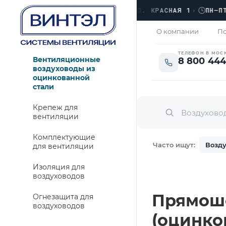
ФИС
›
ЛЮБЕРЦЫ, УЛ. КРАСНАЯ 1
›
ПН–ПТ · 0
ОТКРЫТО
О компании
По
ТЕЛЕФОН В МОС
Вентиляционные
8 800 444
воздуховоды из
оцинкованной
стали
Крепеж для
вентиляции
Комплектующие
Часто ищут:
Возду
для вентиляции
Изоляция для
воздуховодов
Прямошо
Огнезащита для
воздуховодов
(оцинко