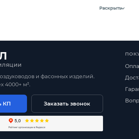
Раскрыть
Л
ПОК
ИЛЯЦИИ
Опла
оздуховодов и фасонных изделий.
Дост
х 4000+ м².
Гара
Вопр
ь КП
Заказать звонок