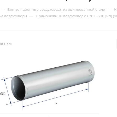
—
—
Вентиляционные воздуховоды из оцинкованной стали
К
—
е воздуховоды
Прямошовный воздуховод d 630 L-600 [нп] (о
0188320