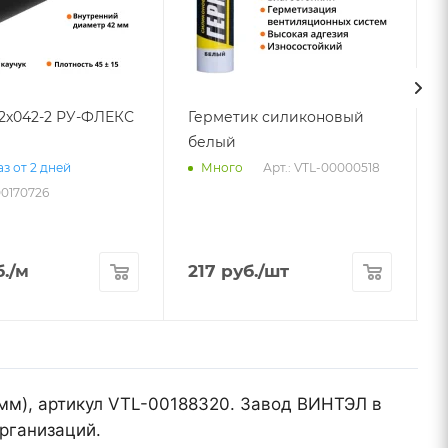
32х042-2 РУ-ФЛЕКС
Герметик силиконовый
белый
5
Арт.: VTL-00000518
з от 2 дней
Много
00170726
.
/м
217
руб.
/шт
 мм), артикул VTL-00188320. Завод ВИНТЭЛ в
рганизаций.