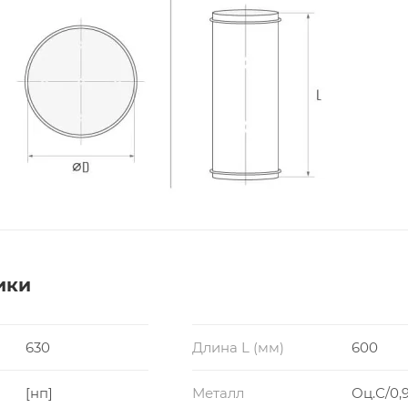
ики
630
Длина L (мм)
600
[нп]
Металл
Оц.С/0,9