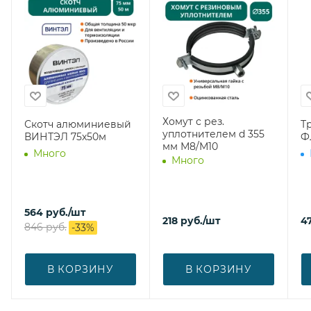
Хомут с рез.
Скотч алюминиевый
Т
уплотнителем d 355
ВИНТЭЛ 75х50м
Ф
мм М8/М10
Много
Много
564
руб.
/шт
218
руб.
/шт
4
846
руб.
-
33
%
В КОРЗИНУ
В КОРЗИНУ