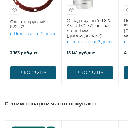
Отвод круглый d 820-
П
Фланец круглый d
45° R-150 [32] (черная
82
820 [32]
сталь 1 мм
[3
Под заказ от 2 дней
(дымоудаление))
м
Под заказ от 2 дней
3 163
руб.
/шт
15 141
руб.
/шт
4
В КОРЗИНУ
В КОРЗИНУ
С этим товаром часто покупают