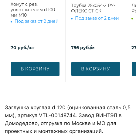
Хомут с рез.
Трубка 25х054-2 РУ-
Л
уплотнителем d 100
ФЛЕКС СТ-СК
Р
мм М10
Под заказ от 2 дней
Под заказ от 2 дней
70
руб.
/шт
756
руб.
/м
27
В КОРЗИНУ
В КОРЗИНУ
Заглушка круглая d 120 (оцинкованная сталь 0,5
мм), артикул VTL-00148744. Завод ВИНТЭЛ в
Домодедово, отгрузка по Москве и МО для
проектных и монтажных организаций.