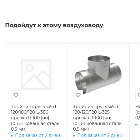
Подойдут к этому воздуховоду
Тройник круглый d
Тройник круглый d
Н
120/180/120 L-380
120/120/120 L-325
(
врезка l1-100 [нп]
врезка l1-100 [нп]
0,
(оцинкованная сталь
(оцинкованная сталь
0,5 мм)
0,5 мм)
Под заказ от 2 дней
Под заказ от 2 дней