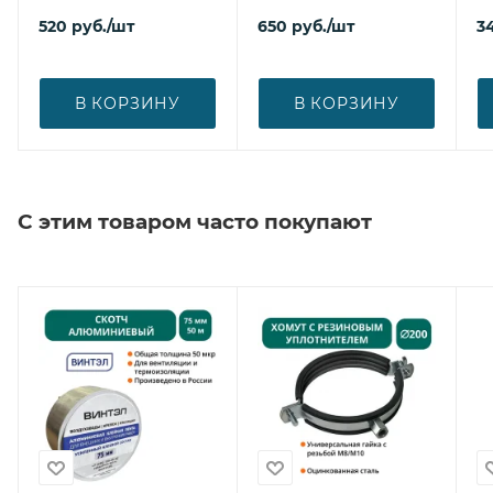
520
руб.
/шт
650
руб.
/шт
3
В КОРЗИНУ
В КОРЗИНУ
С этим товаром часто покупают