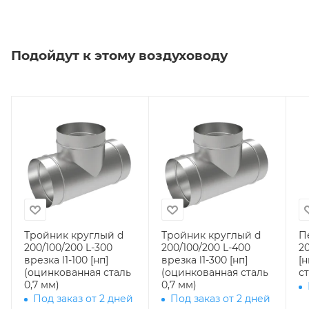
Подойдут к этому воздуховоду
Тройник круглый d
Тройник круглый d
П
200/100/200 L-300
200/100/200 L-400
20
врезка l1-100 [нп]
врезка l1-300 [нп]
[
(оцинкованная сталь
(оцинкованная сталь
ст
0,7 мм)
0,7 мм)
Под заказ от 2 дней
Под заказ от 2 дней