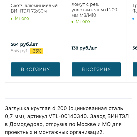
Хомут с рез.
Скотч алюминиевый
Т
уплотнителем d 200
ВИНТЭЛ 75х50м
Ф
мм М8/М10
Много
Много
564
руб.
/шт
138
руб.
/шт
5
846
руб.
-
33
%
В КОРЗИНУ
В КОРЗИНУ
Заглушка круглая d 200 (оцинкованная сталь
0,7 мм), артикул VTL-00140340. Завод ВИНТЭЛ
в Домодедово, отгрузка по Москве и МО для
проектных и монтажных организаций.