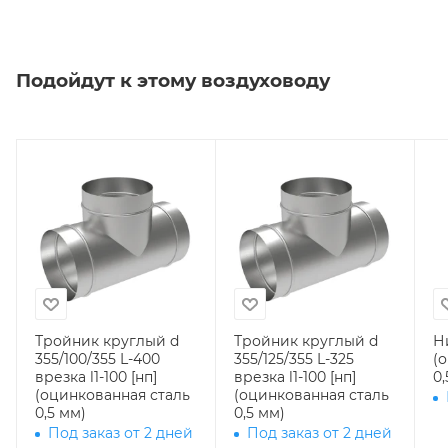
Подойдут к этому воздуховоду
Тройник круглый d
Тройник круглый d
Н
355/100/355 L-400
355/125/355 L-325
(
врезка l1-100 [нп]
врезка l1-100 [нп]
0,
(оцинкованная сталь
(оцинкованная сталь
0,5 мм)
0,5 мм)
Под заказ от 2 дней
Под заказ от 2 дней