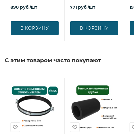
890
руб.
/шт
771
руб.
/шт
1
В КОРЗИНУ
В КОРЗИНУ
С этим товаром часто покупают