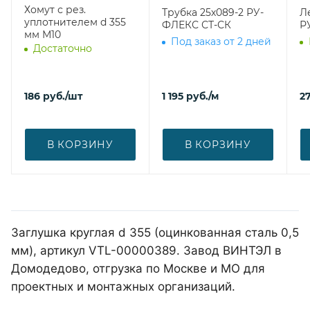
Хомут с рез.
Трубка 25х089-2 РУ-
Л
уплотнителем d 355
ФЛЕКС СТ-СК
Р
мм М10
Под заказ от 2 дней
Достаточно
186
руб.
/шт
1 195
руб.
/м
27
В КОРЗИНУ
В КОРЗИНУ
Заглушка круглая d 355 (оцинкованная сталь 0,5
мм), артикул VTL-00000389. Завод ВИНТЭЛ в
Домодедово, отгрузка по Москве и МО для
проектных и монтажных организаций.