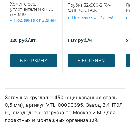
Хомут с рез.
Трубка 32х060-2 РУ-
Л
уплотнителем d 450
ФЛЕКС СТ-СК
Р
мм М10
Под заказ от 2 дней
Под заказ от 2 дней
320
руб.
/шт
1 137
руб.
/м
51
В КОРЗИНУ
В КОРЗИНУ
Заглушка круглая d 450 (оцинкованная сталь
0,5 мм), артикул VTL-00000395. Завод ВИНТЭЛ
в Домодедово, отгрузка по Москве и МО для
проектных и монтажных организаций.