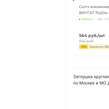
Скотч алюмини
ВИНТЭЛ 75х50м
Арт.: V
Много
564
руб.
/шт
846
руб.
-
33
%
Экономия
282
Заглушка кругла
по Москве и МО 