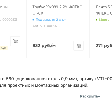
евый
Трубка 19х089-2 РУ-ФЛЕКС
Лента 3,
СТ-СК
ФЛЕКС С
TL-00000531
Под заказ от 2 дней
Много
Арт.: VTL-00170712
832
руб.
/м
271
руб
руб.
я d 560 (оцинкованная сталь 0,9 мм), артикул VTL-
для проектных и монтажных организаций.
Раскрыть