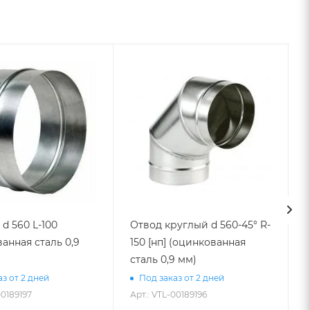
d 560 L-100
Отвод круглый d 560-45° R-
анная сталь 0,9
150 [нп] (оцинкованная
сталь 0,9 мм)
з от 2 дней
Под заказ от 2 дней
00189197
Арт.: VTL-00189196