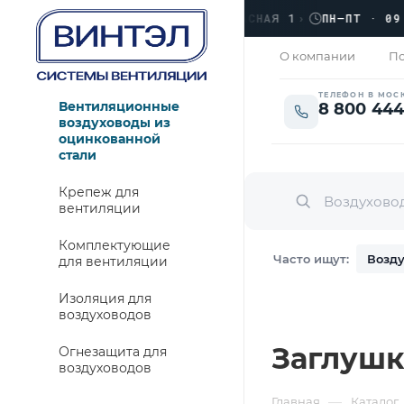
›
ЛЮБЕРЦЫ, УЛ. КРАСНАЯ 1
›
ПН–ПТ · 09:00 
ЗАКРЫТО
О компании
По
ТЕЛЕФОН В МОС
Вентиляционные
8 800 444
воздуховоды из
оцинкованной
стали
Крепеж для
вентиляции
Комплектующие
Часто ищут:
Возду
для вентиляции
Изоляция для
воздуховодов
Заглушк
Огнезащита для
воздуховодов
—
Главная
Каталог