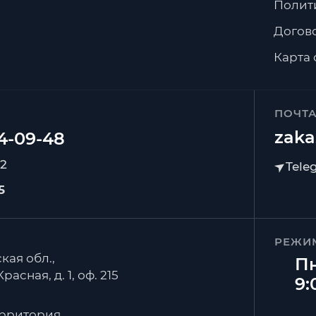
Полит
Догов
Карта 
ПОЧТ
zaka
92
5
РЕЖИ
кая обл.,
Пн
расная, д. 1, оф. 215
9:
ерритория