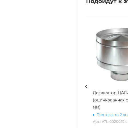
Подойдут к э
Дефлектор ЦАГИ
(оцинкованная с
мм)
Под заказ от 2 д
Арт.: VTL-00200524