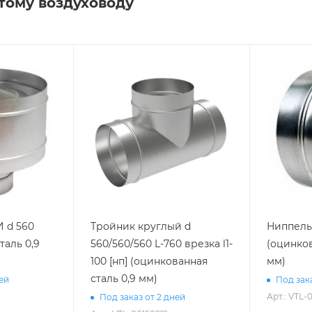
тому воздуховоду
 d 560
Тройник круглый d
Ниппель 
таль 0,9
560/560/560 L-760 врезка l1-
(оцинков
100 [нп] (оцинкованная
мм)
сталь 0,9 мм)
ней
Под зака
Арт.: VTL-
Под заказ от 2 дней