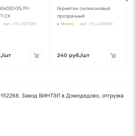
00х030-015 РУ-
Герметик силиконовый
Т-СК
прозрачный
Арт.: VTL-00171393
Арт.: VTL-00186211
Много
.
/шт
240
руб.
/шт
00152268. Завод ВИНТЭЛ в Домодедово, отгрузка