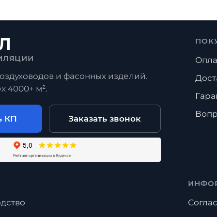
Л
ПОК
ИЛЯЦИИ
Опла
оздуховодов и фасонных изделий.
Дост
х 4000+ м².
Гара
Вопр
ь КП
Заказать звонок
ИНФО
дство
Соглас