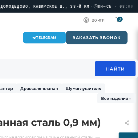
ДЕДОВО, КАШИРСКОЕ Ш., 38-Й КМ
›
ПН–СБ · 08:00 → 17
0
ВОЙТИ
ЗАКАЗАТЬ ЗВОНОК
TELEGRAM
аптер
Дроссель-клапан
Шумоглушитель
Все изделия
↓
нная сталь 0,9 мм)
—
руглые воздуховоды из оцинкованной стали