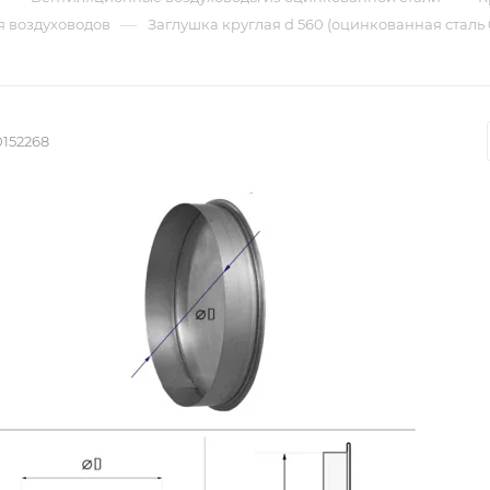
—
я воздуховодов
Заглушка круглая d 560 (оцинкованная сталь 
0152268