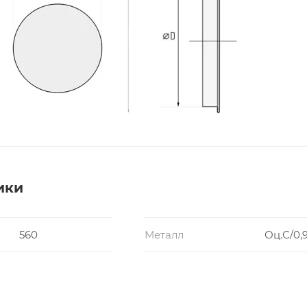
ики
560
Металл
Оц.С/0,9