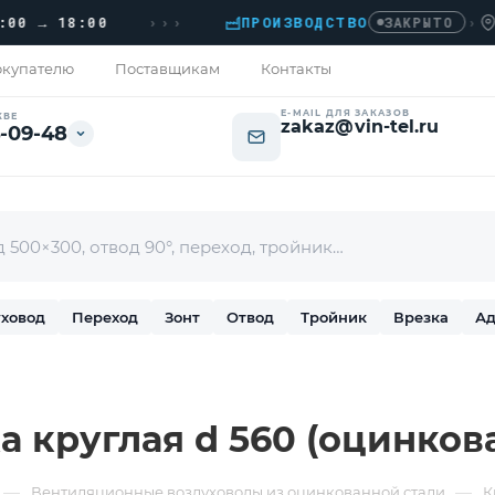
›››
→ 18:00
ПРОИЗВОДСТВО
›
ДОМО
ЗАКРЫТО
купателю
Поставщикам
Контакты
E-MAIL ДЛЯ ЗАКАЗОВ
КВЕ
zakaz@vin-tel.ru
-09-48
ховод
Переход
Зонт
Отвод
Тройник
Врезка
Ад
а круглая d 560 (оцинкова
—
—
Вентиляционные воздуховоды из оцинкованной стали
К