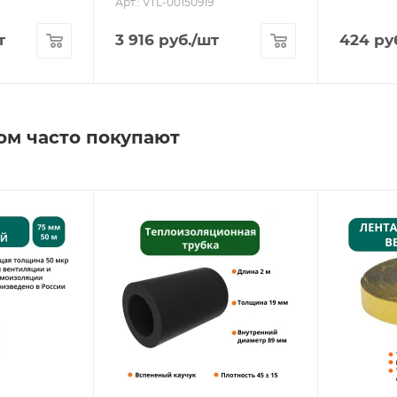
Арт.: VTL-00150919
т
3 916
руб.
/шт
424
ру
ом часто покупают