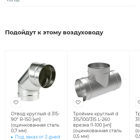
Подойдут к этому воздуховоду
Отвод круглый d 315-
Тройник круглый d
Т
90° R-150 [нп]
315/100/315 L-260
31
(оцинкованная сталь
врезка l1-100 [нп]
вр
0,7 мм)
(оцинкованная сталь
(
0,5 мм)
0,
Под заказ от 2 дней