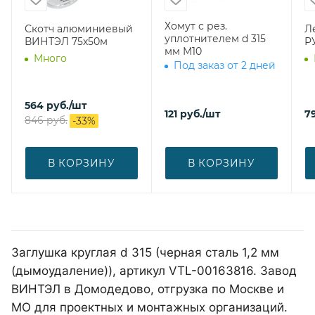
Хомут с рез.
Скотч алюминиевый
Ле
уплотнителем d 315
ВИНТЭЛ 75х50м
Р
мм М10
Много
Под заказ от 2 дней
564
руб.
/шт
121
руб.
/шт
7
846
руб.
-
33
%
В КОРЗИНУ
В КОРЗИНУ
Заглушка круглая d 315 (черная сталь 1,2 мм
(дымоудаление)), артикул VTL-00163816. Завод
ВИНТЭЛ в Домодедово, отгрузка по Москве и
МО для проектных и монтажных организаций.