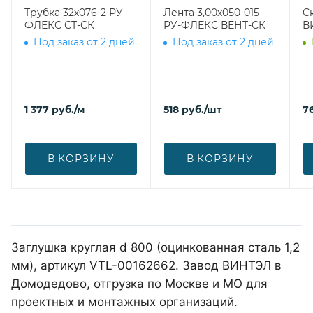
Трубка 32х076-2 РУ-
Лента 3,00х050-015
С
ФЛЕКС СТ-СК
РУ-ФЛЕКС ВЕНТ-СК
В
Под заказ от 2 дней
Под заказ от 2 дней
1 377
руб.
/м
518
руб.
/шт
7
В КОРЗИНУ
В КОРЗИНУ
Заглушка круглая d 800 (оцинкованная сталь 1,2
мм), артикул VTL-00162662. Завод ВИНТЭЛ в
Домодедово, отгрузка по Москве и МО для
проектных и монтажных организаций.