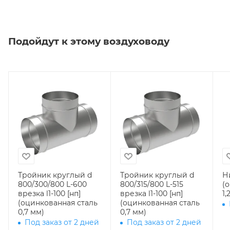
Подойдут к этому воздуховоду
Тройник круглый d
Тройник круглый d
Н
800/300/800 L-600
800/315/800 L-515
(
врезка l1-100 [нп]
врезка l1-100 [нп]
1,
(оцинкованная сталь
(оцинкованная сталь
0,7 мм)
0,7 мм)
Под заказ от 2 дней
Под заказ от 2 дней