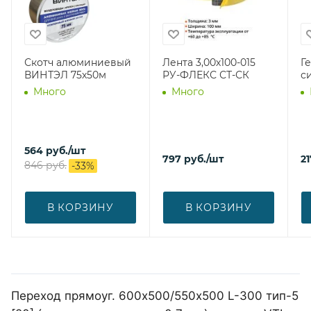
Скотч алюминиевый
Лента 3,00х100-015
Г
ВИНТЭЛ 75х50м
РУ-ФЛЕКС СТ-СК
с
Много
Много
564
руб.
/шт
797
руб.
/шт
21
846
руб.
-
33
%
В КОРЗИНУ
В КОРЗИНУ
Переход прямоуг. 600х500/550х500 L-300 тип-5