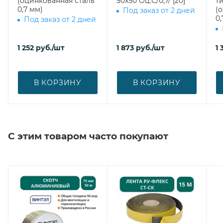
(оцинкованная сталь
50х50 Оц.С/0,7/ [20]
ти
0,7 мм)
(
Под заказ от 2 дней
0,
Под заказ от 2 дней
1 252
руб.
/шт
1 873
руб.
/шт
1 
В КОРЗИНУ
В КОРЗИНУ
С этим товаром часто покупают