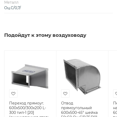
Металл
Оц.С/0,7/
Подойдут к этому воздуховоду
Переход прямоуг.
Отвод
П
600х500/300х200 L-
прямоугольный
н
300 тип-1 [20]
600х500-45° шейка
6