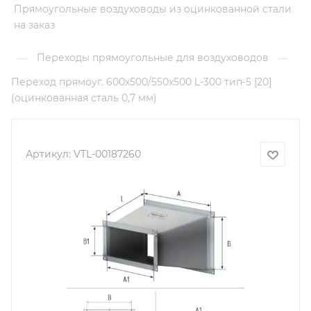
Прямоугольные воздуховоды из оцинкованной стали
на заказ
Переходы прямоугольные для воздуховодов
—
—
Переход прямоуг. 600х500/550х500 L-300 тип-5 [20]
(оцинкованная сталь 0,7 мм)
Артикул:
VTL-00187260