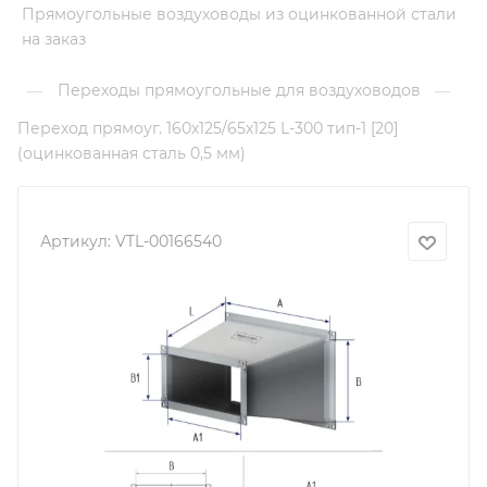
Прямоугольные воздуховоды из оцинкованной стали
на заказ
Переходы прямоугольные для воздуховодов
—
—
Переход прямоуг. 160х125/65х125 L-300 тип-1 [20]
(оцинкованная сталь 0,5 мм)
Артикул:
VTL-00166540