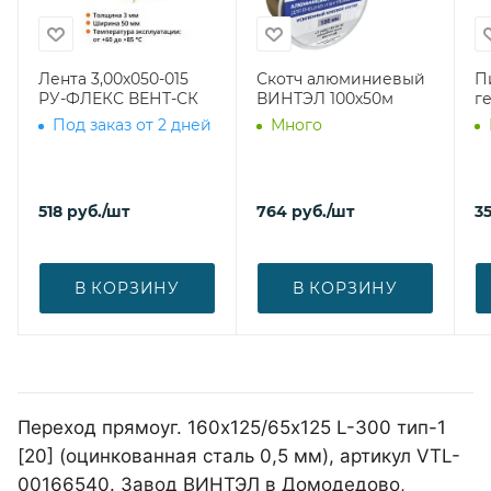
Лента 3,00х050-015
Скотч алюминиевый
П
РУ-ФЛЕКС ВЕНТ-СК
ВИНТЭЛ 100х50м
г
Под заказ от 2 дней
Много
518
руб.
/шт
764
руб.
/шт
3
В КОРЗИНУ
В КОРЗИНУ
Переход прямоуг. 160х125/65х125 L-300 тип-1
[20] (оцинкованная сталь 0,5 мм), артикул VTL-
00166540. Завод ВИНТЭЛ в Домодедово,