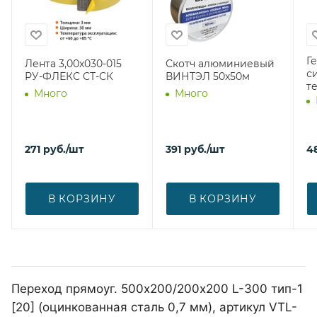
Г
Лента 3,00х030-015
Скотч алюминиевый
с
РУ-ФЛЕКС СТ-СК
ВИНТЭЛ 50х50м
т
Много
Много
271
руб.
/шт
391
руб.
/шт
4
В КОРЗИНУ
В КОРЗИНУ
Переход прямоуг. 500х200/200х200 L-300 тип-1
[20] (оцинкованная сталь 0,7 мм), артикул VTL-