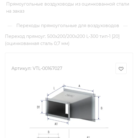
Прямоугольные воздуховоды из оцинкованной стали
на заказ
Переходы прямоугольные для воздуховодов
—
—
Переход прямоуг. 500х200/200х200 L-300 тип-1 [20]
(оцинкованная сталь 0,7 мм)
Артикул:
VTL-00167027