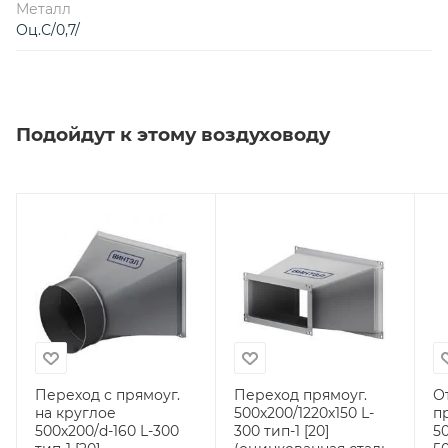
Металл
Оц.С/0,7/
Подойдут к этому воздуховоду
Переход с прямоуг.
Переход прямоуг.
О
на круглое
500х200/1220х150 L-
п
500х200/d-160 L-300
300 тип-1 [20]
5