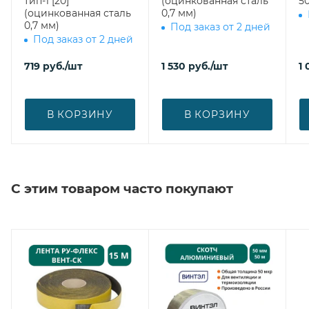
тип-1 [20]
(оцинкованная сталь
50
(оцинкованная сталь
0,7 мм)
0,7 мм)
Под заказ от 2 дней
Под заказ от 2 дней
719
руб.
/шт
1 530
руб.
/шт
1 
В КОРЗИНУ
В КОРЗИНУ
С этим товаром часто покупают