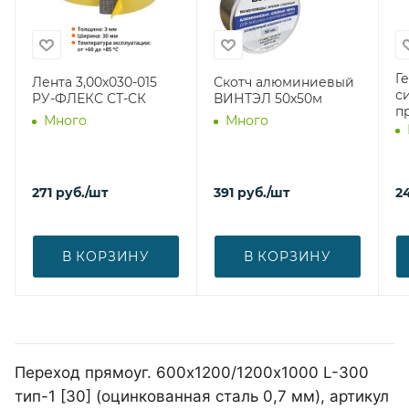
Г
Лента 3,00х030-015
Скотч алюминиевый
с
РУ-ФЛЕКС СТ-СК
ВИНТЭЛ 50х50м
п
Много
Много
271
руб.
/шт
391
руб.
/шт
2
В КОРЗИНУ
В КОРЗИНУ
Переход прямоуг. 600х1200/1200х1000 L-300
тип-1 [30] (оцинкованная сталь 0,7 мм), артикул