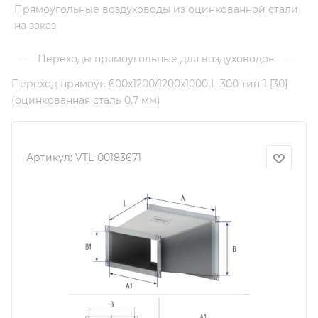
Прямоугольные воздуховоды из оцинкованной стали
на заказ
Переходы прямоугольные для воздуховодов
—
—
Переход прямоуг. 600х1200/1200х1000 L-300 тип-1 [30]
(оцинкованная сталь 0,7 мм)
Артикул:
VTL-00183671