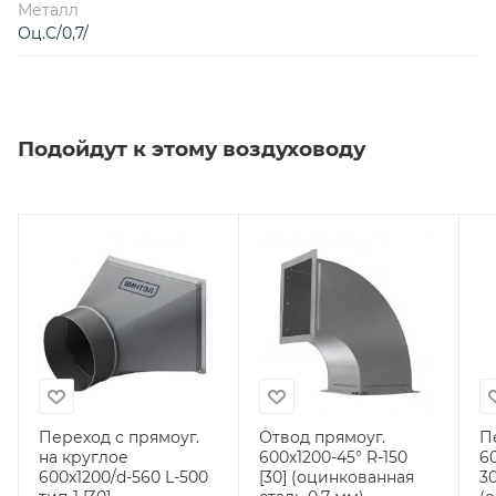
Металл
Оц.С/0,7/
Подойдут к этому воздуховоду
Переход с прямоуг.
Отвод прямоуг.
П
на круглое
600х1200-45° R-150
6
600х1200/d-560 L-500
[30] (оцинкованная
30